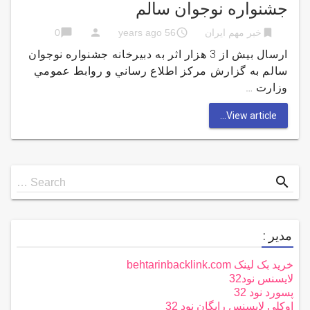
جشنواره نوجوان سالم
chat_bubble
person
access_time
bookmark
خبر مهم ایران
56 years ago
0
ارسال بیش از 3 هزار اثر به دبيرخانه جشنواره نوجوان
سالم به گزارش مركز اطلاع رساني و روابط عمومي
وزارت …
View article...
Search
search
Search …
for
مدیر :
خرید بک لینک behtarinbacklink.com
لایسنس نود32
پسورد نود 32
اوکلی لایسنس رایگان نود 32