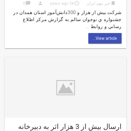
chat_bubble
person
access_time
bookmark
خبر مهم ایران
56 years ago
0
شرکت بیش از هزار و 300دانش‌آموز استان همدان در
جشنواره ي نوجوان سالم به گزارش مركز اطلاع
رساني و روابط …
View article...
ارسال بیش از 3 هزار اثر به دبيرخانه