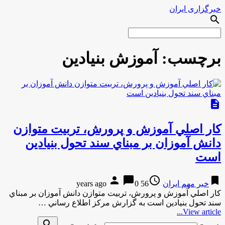
خبرگزاری ایران
search
برچسب:
آموزش بنيادين
description
كار اصلي آموزش و پرورش، تربيت متوازن
دانش آموزان بر مبناي سند تحول بنيادين
است
person
chat_bubble
access_time
bookmark
خبر مهم ایران
56 years ago
0
كار اصلي آموزش و پرورش، تربيت متوازن دانش آموزان بر مبناي
سند تحول بنيادين است به گزارش مركز اطلاع رساني …
View article...
search