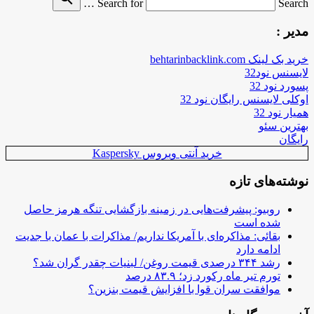
Search for
Search …
مدیر :
خرید بک لینک behtarinbacklink.com
لایسنس نود32
پسورد نود 32
اوکلی لایسنس رایگان نود 32
همیار نود 32
بهترین سئو
رایگان
خرید آنتی ویروس Kaspersky
نوشته‌های تازه
روبیو: پیشرفت‌هایی در زمینه بازگشایی تنگه هرمز حاصل
شده است
بقائی: مذاکره‌ای با آمریکا نداریم/ مذاکرات با عمان با جدیت
ادامه دارد
رشد ۳۴۴ درصدی قیمت روغن/ لبنیات چقدر گران شد؟
تورم تیر ماه رکورد زد؛ ۸۳.۹ درصد
موافقت سران قوا با افزایش قیمت بنزین؟