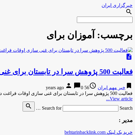
خبرگزاری ایران
search
برچسب:
آموزان برای
description
فعالیت 500 پژوهش سرا در تابستان برای غنی سازی اوقات فراغت دانش آموزان
person
chat_bubble
access_time
bookmark
خبر مهم ایران
56 years ago
0
فعالیت 500 پژوهش سرا در تابستان برای غنی سازی اوقات فراغت دانش آموزان به گزارش مركز اطلاع رساني و روابط …
View article...
search
Search for
Search …
مدیر :
خرید بک لینک behtarinbacklink.com