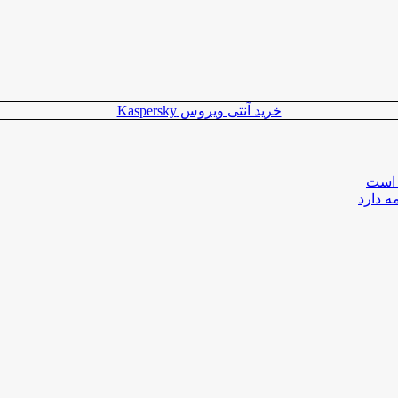
خرید آنتی ویروس Kaspersky
 است
ه دارد