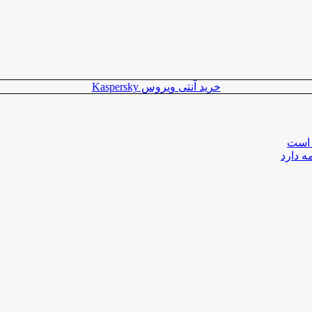
خرید آنتی ویروس Kaspersky
 است
ه دارد