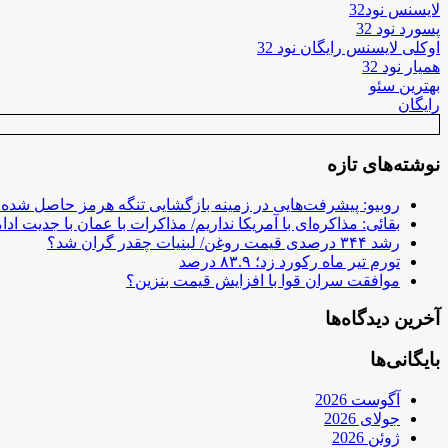
لایسنس نود32
پسورد نود 32
اوکلی لایسنس رایگان نود 32
همیار نود 32
بهترین سئو
رایگان
نوشته‌های تازه
روبیو: پیشرفت‌هایی در زمینه بازگشایی تنگه هرمز حاصل شده
بقائی: مذاکره‌ای با آمریکا نداریم/ مذاکرات با عمان با جدیت ادام
رشد ۳۴۴ درصدی قیمت روغن/ لبنیات چقدر گران شد؟
تورم تیر ماه رکورد زد؛ ۸۳.۹ درصد
موافقت سران قوا با افزایش قیمت بنزین؟
آخرین دیدگاه‌ها
بایگانی‌ها
آگوست 2026
جولای 2026
ژوئن 2026