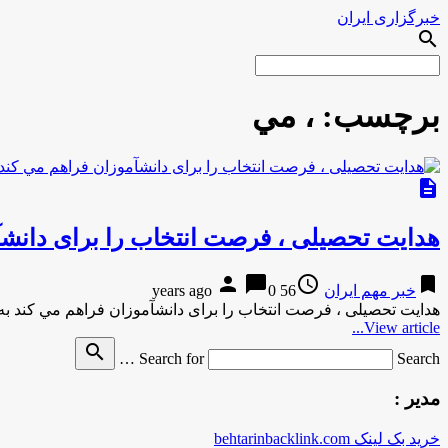
خبرگزاری ایران
search
برچسب:
، مي
description
هدایت تحصیلی ، فرصت‎ انتخاب را برای دانش‎آموزان فراهم مي کند
person
chat_bubble
access_time
bookmark
خبر مهم ایران
56 years ago
0
هدایت تحصیلی ، فرصت‎ انتخاب را برای دانش‎آموزان فراهم مي کند به گزارش مركز اطلاع رساني و روابط عمومي وزارت …
View article...
search
Search for
Search …
مدیر :
خرید بک لینک behtarinbacklink.com