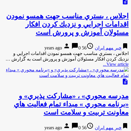
description
اجلاس ، بستري مناسب جهت همسو نمودن
اقدامات اجرايي و نزديك كردن افكار
مسئولان آموزش و پرورش است
person
chat_bubble
access_time
bookmark
خبر مهم ایران
56 years ago
0
اجلاس ، بستري مناسب جهت همسو نمودن اقدامات اجرايي و
نزديك كردن افكار مسئولان آموزش و پرورش است به گزارش …
View article...
description
مدرسه محوري» ، «مشاركت پذيري» و
«برنامه محوري » مبداء تمام فعاليت هاي
معاونت تربيت و سلامت است
person
chat_bubble
access_time
bookmark
خبر مهم ایران
56 years ago
0