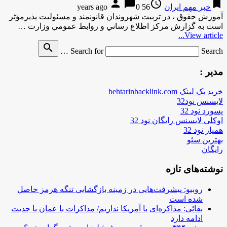
person
chat_bubble
access_time
bookmark
خبر مهم ایران
56 years ago
0
آموزش حقوق ، در تربيت شهروندان قانونمند و مسئوليت پذيرمؤثر
است به گزارش مركز اطلاع رساني و روابط عمومي وزارت …
View article...
search
Search for
Search …
مدیر :
خرید بک لینک behtarinbacklink.com
لایسنس نود32
پسورد نود 32
اوکلی لایسنس رایگان نود 32
همیار نود 32
بهترین سئو
رایگان
نوشته‌های تازه
روبیو: پیشرفت‌هایی در زمینه بازگشایی تنگه هرمز حاصل
شده است
بقائی: مذاکره‌ای با آمریکا نداریم/ مذاکرات با عمان با جدیت
ادامه دارد