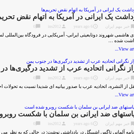
داشت یک ایرانی در آمریکا به اتهام نقض تحریم‌
chat_bubble
person
access_time
bookma
خبر مهم ایران
6 years ago
ins2012
0
 هاشمی شهروند دوتابعیتی ایرانی- آمریکایی در فرودگاه بین‌المللی لس‌
داشت شده …
View artic
از نگرانی اتحادیه عرب از تشدید درگیری‌ها د
chat_bubble
person
access_time
bookma
خبر مهم ایران
6 years ago
ins2012
0
قل از النشره، اتحادیه عرب با صدور بیانیه ای شدیدا نسبت به تحولات ا
View artic
ستهای ضد ایرانی بن سلمان با شکست روبر
chat_bubble
person
access_time
bookma
خبر مهم ایران
6 years ago
ins2012
0
امه آلمانی تاگس اشپیگل در یادداشتی نوشت: در حالی که به نظر می