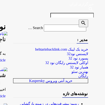
خبرگزاری ایران
search
search
نو
Search
Search …
for
ناج
مدیر :
rk
خرید بک لینک behtarinbacklink.com
به گ
لایسنس نود32
پسورد نود 32
le...
اوکلی لایسنس رایگان نود 32
همیار نود 32
بهترین سئو
شرا
رایگان
خرید آنتی ویروس Kaspersky
rk
اخیر
نوشته‌های تازه
le...
روبیو: پیشرفت‌هایی در زمینه بازگشایی