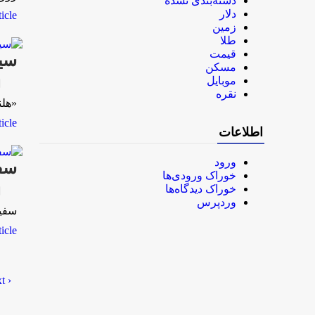
دسته‌بندی نشده
دلار
le...
زمین
طلا
قیمت
سی
مسکن
موبایل
rk
نقره
«هلنا کوبان» (Helena Cobban) در
le...
اطلاعات
ورود
سفی
خوراک ورودی‌ها
خوراک دیدگاه‌ها
rk
وردپرس
سفیر
le...
راه
 ›
‹ Previous
نوش