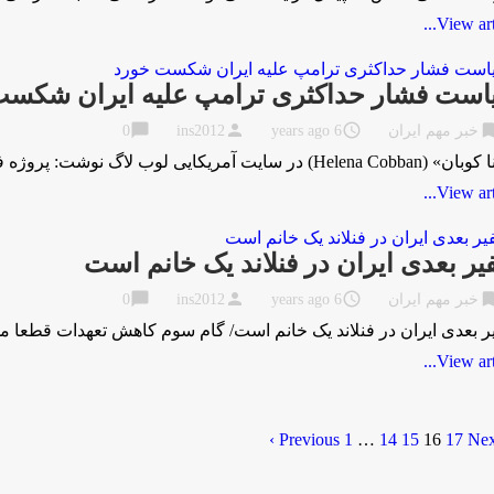
View artic
است فشار حداکثری ترامپ علیه ایران شکست
chat_bubble
person
access_time
bookma
خبر مهم ایران
6 years ago
ins2012
0
 سایت آمریکایی لوب لاگ نوشت: پروژه فشار حداکثری دونالد ترامپ بر دو اهرم اصلی متکی …
View artic
ر بعدی ایران در فنلاند یک خانم است
chat_bubble
person
access_time
bookma
خبر مهم ایران
6 years ago
ins2012
0
 بعدی ایران در فنلاند یک خانم است/ گام سوم کاهش تعهدات قطعا محکم
View artic
بری
1
…
14
15
16
17
Next
ته‌ها