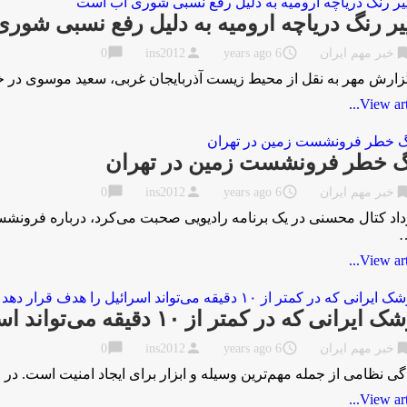
یر رنگ دریاچه ارومیه به دلیل رفع نسبی شو
chat_bubble
person
access_time
bookma
خبر مهم ایران
6 years ago
ins2012
0
زارش مهر به نقل از محیط زیست آذربایجان غربی، سعید موسوی در
View artic
گ خطر فرونشست زمین در تهران
chat_bubble
person
access_time
bookma
خبر مهم ایران
6 years ago
ins2012
0
اد کتال محسنی در یک برنامه رادیویی صحبت می‌کرد، درباره فرون
…
View artic
یرانی که در کمتر از ۱۰ دقیقه می‌تواند اسرائیل را هدف قرار دهد
chat_bubble
person
access_time
bookma
خبر مهم ایران
6 years ago
ins2012
0
گی نظامی از جمله مهم‌ترین وسیله و ابزار برای ایجاد امنیت است. د
View artic