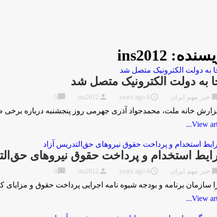
یسنده:
ins2012
ا به دولت الکترونیک متصل شد
chat_bubble
person
access_time
bookma
خبر مهم ایران
6 years ago
ins2012
0
زارش خانه ملت، محمدجواد آذری جهرمی روز پنجشنبه درباره برخی صحبت
View artic
یط استخدام و پرداخت حقوق نیروهای حق‌الت
chat_bubble
person
access_time
bookma
خبر مهم ایران
6 years ago
ins2012
0
ا سازمان برنامه و بودجه شیوه نامه اجرایی پرداخت حقوق و مزایای 
View artic