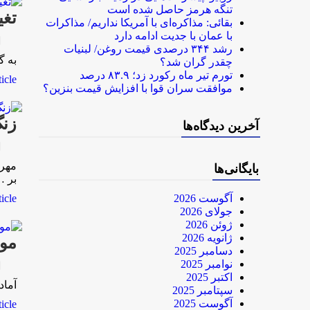
تنگه هرمز حاصل شده است
تغی
بقائی: مذاکره‌ای با آمریکا نداریم/ مذاکرات
با عمان با جدیت ادامه دارد
rk
رشد ۳۴۴ درصدی قیمت روغن/ لبنیات
به گ
چقدر گران شد؟
تورم تیر ماه رکورد زد؛ ۸۳.۹ درصد
le...
موافقت سران قوا با افزایش قیمت بنزین؟
زن
آخرین دیدگاه‌ها
rk
مهرد
بایگانی‌ها
بر 
آگوست 2026
le...
جولای 2026
ژوئن 2026
ژانویه 2026
موشک ا
دسامبر 2025
نوامبر 2025
rk
اکتبر 2025
آماد
سپتامبر 2025
آگوست 2025
le...