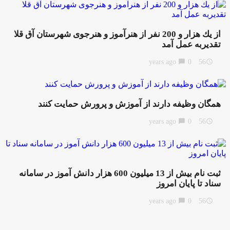
از يك هزار و 200 نفر از هنرآموز و هنرجوی شهرستان آق قلا
تقدیربه عمل آمد
chat_bubble
0
56 years ago
access_time
همگان وظيفه دارند از آموزش و پرورش حمايت كنند
chat_bubble
0
56 years ago
access_time
ثبت نام بيش از 13 ميليون 600 هزار دانش آموز در سامانه
سناد تا پايان امروز
chat_bubble
0
56 years ago
access_time