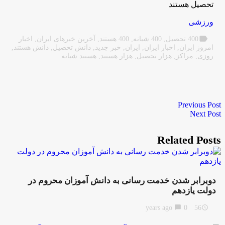
تحصیل هستند
ورزشی
label
400 تحصیل
,
400 شبانه
,
400 هستند
,
آخرین خبرهای ایران
,
اخبار
امروز ایران
,
اخبار ایران
,
ایران
,
خبر جدید
,
دانش تحصیل
,
دانش هستند
,
روزی
,
مراکز
,
هزار تحصیل
,
هزار هستند
,
هستند شبانه
Previous Post
Next Post
Related Posts
دوبرابر شدن خدمت رسانی به دانش آموزان محروم در
دولت یازدهم
chat_bubble
0
56 years ago
access_time