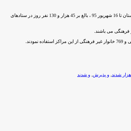
به گزارش مركز اطلاع رسانی وروابط عمومی وزارت آموزش وپرورش به نقل از استان قزوین، سالار قاسمی گفت: از ابتداي تعطيلات ابستان تا 16 شهریور 95 ، بالغ بر 45 هزار و 130 نفر روز در ستادهای
هزار شدند
,
و پذیرش
,
و شدند