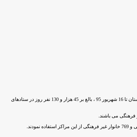
به گزارش مركز اطلاع رسانی وروابط عمومی وزارت آموزش وپرورش به نقل از استان قزوین، سالار قاسمی گفت: از ابتداي تعطيلات ابستان تا 16 شهریور 95 ، بالغ بر 45 هزار و 130 نفر روز در ستادهای