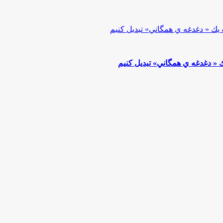
 « دغدغه ي همگاني» تبديل كنيم