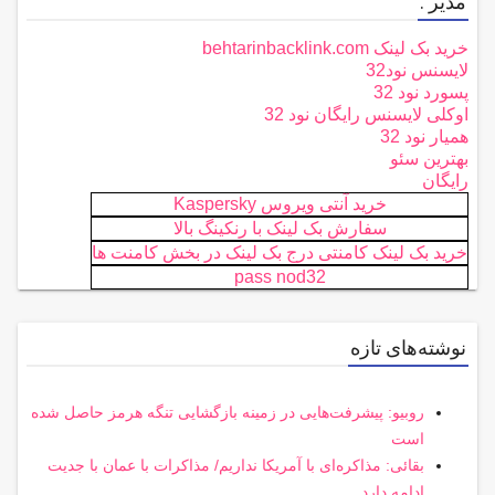
مدیر :
خرید بک لینک behtarinbacklink.com
لایسنس نود32
پسورد نود 32
اوکلی لایسنس رایگان نود 32
همیار نود 32
بهترین سئو
رایگان
خرید آنتی ویروس Kaspersky
سفارش بک لینک با رنکینگ بالا
خرید بک لینک کامنتی درج بک لینک در بخش کامنت ها
pass nod32
نوشته‌های تازه
روبیو: پیشرفت‌هایی در زمینه بازگشایی تنگه هرمز حاصل شده
است
بقائی: مذاکره‌ای با آمریکا نداریم/ مذاکرات با عمان با جدیت
ادامه دارد