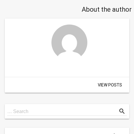
About the author
VIEW POSTS
Search
search
Search …
for