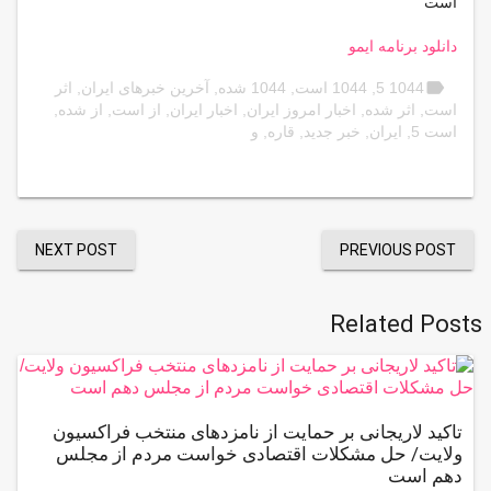
است
دانلود برنامه ایمو
label
1044 5
,
1044 است
,
1044 شده
,
آخرین خبرهای ایران
,
اثر
است
,
اثر شده
,
اخبار امروز ایران
,
اخبار ایران
,
از است
,
از شده
,
است 5
,
ایران
,
خبر جدید
,
قاره
,
و
NEXT POST
PREVIOUS POST
Related Posts
تاکید لاریجانی بر حمایت از نامزدهای منتخب فراکسیون
ولایت/ حل مشکلات اقتصادی خواست مردم از مجلس
دهم است