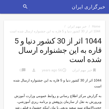
search
خبرگزاری ایران
Home
/
خبر مهم ایران
/
1044 اثر از 30 کشور دنیا و 5 قاره به این جشنواره ارسال شده است
1044 اثر از 30 کشور دنیا و 5
قاره به این جشنواره ارسال
شده است
chat_bubble
person
access_time
bookmark
خبر مهم ایران
56 years ago
0
1044 اثر از 30 کشور دنیا و 5 قاره به این جشنواره ارسال شده
است
به گزارش مركز اطلاع رساني و روابط عمومي وزارت آموزش
وپرورش به نقل از سازمان پژوهش و برنامه ريزي آموزشي،
‌حجت‌الاسلام سید سعید بدیعی با بیان اینکه جشنواره فیلم رشد