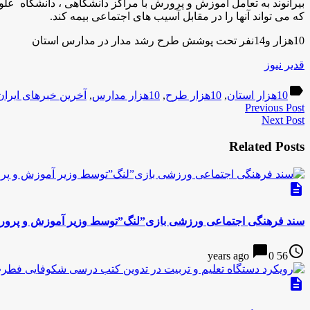
بیرانوند به تعامل آموزش و پرورش با مراکز دانشگاهی ، دانشگاه ع
که می تواند آنها را در مقابل آسیب های اجتماعی بیمه کند.
10هزار و14نفر تحت پوشش طرح رشد مدار در مدارس استان
قدیر نیوز
label
10هزار استان
,
10هزار طرح
,
10هزار مدارس
,
آخرین خبرهای ایران
Previous Post
Next Post
Related Posts
description
سند فرهنگی اجتماعی ورزشی بازی”لنگ”توسط وزیر آموزش و پرو
chat_bubble
access_time
0
56 years ago
description