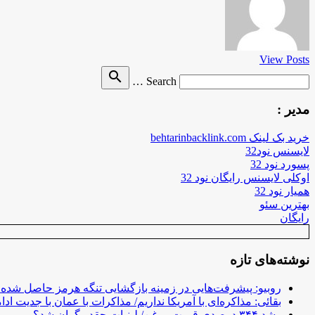
View Posts
Search
search
Search …
for
مدیر :
خرید بک لینک behtarinbacklink.com
لایسنس نود32
پسورد نود 32
اوکلی لایسنس رایگان نود 32
همیار نود 32
بهترین سئو
رایگان
نوشته‌های تازه
روبیو: پیشرفت‌هایی در زمینه بازگشایی تنگه هرمز حاصل شده
بقائی: مذاکره‌ای با آمریکا نداریم/ مذاکرات با عمان با جدیت ادام
رشد ۳۴۴ درصدی قیمت روغن/ لبنیات چقدر گران شد؟