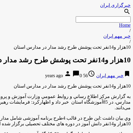
خبرگزاری ایران
search
Home
/
خبر مهم ایران
/
10هزار و14نفر تحت پوشش طرح رشد مدار در مدارس استان
10هزار و14نفر تحت پوشش طرح رشد مدار در مدارس استان
person
chat_bubble
access_time
bookmark
خبر مهم ایران
56 years ago
0
10هزار و14نفر تحت پوشش طرح رشد مدار در مدارس استان
به گزارش مركز اطلاع رساني و روابط عمومي وزارت آموزش و پرورش ب
مدارس، در 85آموزشگاه استان خبر داد و اظهاركرد: فرمای
می‌دانند.
وي بیان داشت :این طرح در قالب 4طرح 
10هزار و14نفر دانش آموز در دوره های مختلف تحصیلی برگزار شده است .