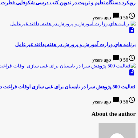
رویکرد دستگاه تعلیم و تربیت در تدوین کتب درسی شکوفایی فطرت
chat_bubble
access_time
0
56 years ago
description
برنامه هاي وزارت آموزش و پرورش در هفته پدافند غيرعامل
chat_bubble
access_time
0
56 years ago
description
فعالیت 500 پژوهش سرا در تابستان برای غنی سازی اوقات فراغت دانش آموزان
chat_bubble
access_time
0
56 years ago
About the author