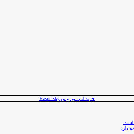
خرید آنتی ویروس Kaspersky
 است
ه دارد