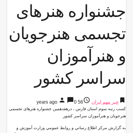
جشنواره هنرهای
تجسمی هنرجویان
و هنرآموزان
سراسر کشور
person
chat_bubble
access_time
bookmark
خبر مهم ایران
56 years ago
0
کسب رتبه سوم استان فارس ، درهفدهمین جشنواره هنرهای تجسمی
هنرجویان و هنرآموزان سراسر کشور
به گزارش مركز اطلاع رساني و روابط عمومي وزارت آموزش و