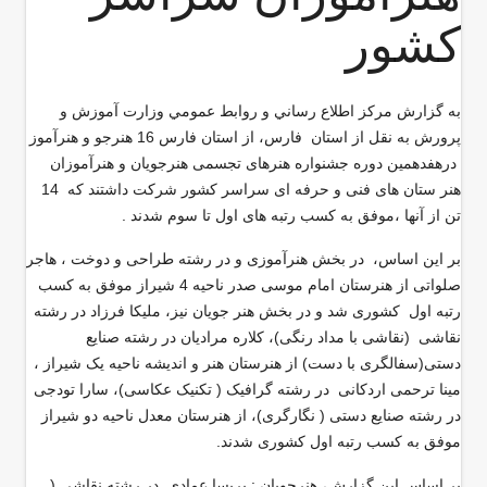
کشور
به گزارش مركز اطلاع رساني و روابط عمومي وزارت آموزش و
پرورش به نقل از استان فارس، از استان فارس 16 هنرجو و هنرآموز
درهفدهمین دوره جشنواره هنرهای تجسمی هنرجویان و هنرآموزان
هنر ستان های فنی و حرفه ای سراسر کشور شرکت داشتند که 14
تن از آنها ،موفق به کسب رتبه های اول تا سوم شدند .
بر اين اساس، در بخش هنرآموزی و در رشته طراحی و دوخت ، هاجر
صلواتی از هنرستان امام موسی صدر ناحیه 4 شیراز موفق به کسب
رتبه اول کشوری شد و در بخش هنر جویان نیز، ملیکا فرزاد در رشته
نقاشی (نقاشی با مداد رنگی)، کلاره مرادیان در رشته صنایع
دستی(سفالگری با دست) از هنرستان هنر و اندیشه ناحیه یک شیراز ،
مینا ترحمی اردکانی در رشته گرافیک ( تکنیک عکاسی)، سارا تودجی
در رشته صنایع دستی ( نگارگری)، از هنرستان معدل ناحیه دو شیراز
موفق به کسب رتبه اول کشوری شدند.
بر اساس اين گزارش، هنرجویان : پریسا عمادی در رشته نقاشی (