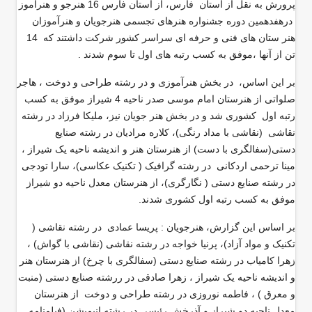
پرورش به نقل از استان فارس، از استان فارس 16 هنرجو و هنرآموز
درهفدهمین دوره جشنواره هنرهای تجسمی هنرجویان و هنرآموزان
هنر ستان های فنی و حرفه ای سراسر کشور شرکت داشتند که 14
تن از آنها ،موفق به کسب رتبه های اول تا سوم شدند .
بر اين اساس، در بخش هنرآموزی و در رشته طراحی و دوخت ، هاجر
صلواتی از هنرستان امام موسی صدر ناحیه 4 شیراز موفق به کسب
رتبه اول کشوری شد و در بخش هنر جویان نیز، ملیکا فرزاد در رشته
نقاشی (نقاشی با مداد رنگی)، کلاره مرادیان در رشته صنایع
دستی(سفالگری با دست) از هنرستان هنر و اندیشه ناحیه یک شیراز ،
مینا ترحمی اردکانی در رشته گرافیک ( تکنیک عکاسی)، سارا تودجی
در رشته صنایع دستی ( نگارگری)، از هنرستان معدل ناحیه دو شیراز
موفق به کسب رتبه اول کشوری شدند.
بر اساس اين گزارش، هنرجویان : پریسا عمادی در رشته نقاشی (
تکنیک و مواد آزاد)، پرنیا خواجه در رشته نقاشی (نقاشی با گواش) ،
زهرا کامیاب در رشته صنایع دستی (سفالگری با چرخ) از هنرستان هنر
و اندیشه ناحیه یک شیراز ، زهرا صادقی در ررشته صنایع دستی (منبت
و معرق ) ، فاطمه نوروزی در رشته طراحی و دوخت از هنرستان
معدل ناحیه دو شیراز و آذرخش رئیسی در رشته انیمیشن (فیلمنامه