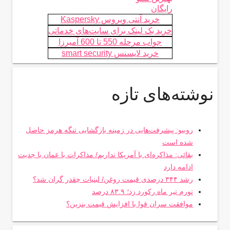
رایگان
خرید آنتی ویروس Kaspersky
خرید بک لینک برای سایت‌های خدماتی
جواب مرحله 550 تا 600 آمیرزا
خرید لایسنس smart security
نوشته‌های تازه
روبیو: پیشرفت‌هایی در زمینه بازگشایی تنگه هرمز حاصل
شده است
بقائی: مذاکره‌ای با آمریکا نداریم/ مذاکرات با عمان با جدیت
ادامه دارد
رشد ۳۴۴ درصدی قیمت روغن/ لبنیات چقدر گران شد؟
تورم تیر ماه رکورد زد؛ ۸۳.۹ درصد
موافقت سران قوا با افزایش قیمت بنزین؟