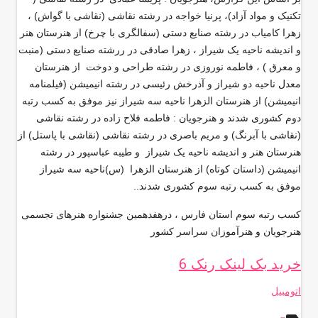
تکنیک و مواد آزاد)، پرنیا خواجه در رشته نقاشی (نقاشی با گواش) ،
زهرا کامیاب در رشته صنایع دستی (سفالگری با چرخ) از هنرستان هنر
و اندیشه ناحیه یک شیراز ، زهرا صادقی در ررشته صنایع دستی (منبت
و معرق ) ، فاطمه نوروزی در رشته طراحی و دوخت از هنرستان
معدل ناحیه دو شیراز و آذرخش رئیسی در رشته انیمیشن (فیلمنامه
انیمیشن) از هنرستان الزهرا ناحیه سه شیراز نیز موفق به کسب رتبه
دوم کشوری شدند و هنرجویان : فاطمه فلاح زاده در رشته نقاشی
(نقاشی با آبرنگ) و مریم باصری در رشته نقاشی (نقاشی با پاستل) از
هنرستان هنر و اندیشه ناحیه یک شیراز و طیبه عباسپور در رشته
انیمیشن (داستان کوتاه) از هنرستان الزهرا (س)ناحیه سه شیراز
موفق به کسب رتبه سوم کشوری شدند..
کسب رتبه سوم استان فارس ، درهفدهمین جشنواره هنرهای تجسمی
هنرجویان و هنرآموزان سراسر کشور
خرید بک لینک رنک 6
اتومبیل