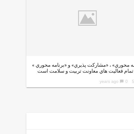
 محوري» ، «مشاركت پذيري» و «برنامه محوري »
 تمام فعاليت هاي معاونت تربيت و سلامت است
0
56 ye
chat_bubble