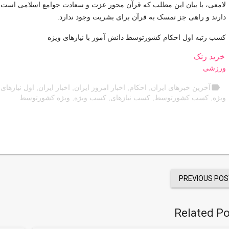
لامعی، با بیان این مطلب که قرآن محور عزت و سعادت جوامع اسلامی است، خ
دارند و راهی جز تمسک به قرآن برای بشریت وجود ندارد.
کسب رتبه اول احکام کشورتوسط دانش آموز با نیازهای ویژه
خرید رنک
ورزشی
label
آخرین خبرهای ایران
,
احکام
,
اخبار امروز ایران
,
اخبار ایران
,
اول نیازهای
,
ویژه
,
کسب کشورتوسط
,
کسب نیازهای
,
کسب ویژه
,
ویژه کشورتوسط
PREVIOUS POS
Related Po