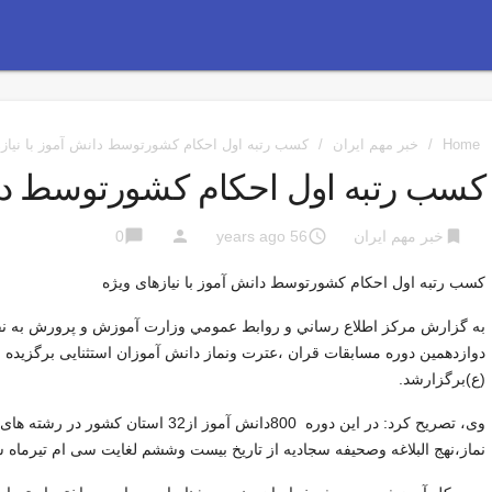
Home
/
خبر مهم ایران
/
کسب رتبه اول احکام کشورتوسط دانش آموز با نیازه
کسب رتبه اول احکام کشورتوسط دانش
chat_bubble
person
access_time
bookmark
خبر مهم ایران
56 years ago
0
کسب رتبه اول احکام کشورتوسط دانش آموز با نیازهای ویژه
به گزارش مركز اطلاع رساني و روابط عمومي وزارت آموزش و پرورش به نقل
دوازدهمین دوره مسابقات قران ،عترت ونماز دانش آموزان استثنایی برگزیده 
(ع)برگزارشد.
وی، تصریح کرد: در این دوره 800دانش آمو
نماز،نهج البلاغه وصحیفه سجادیه از تاریخ بیست وششم لغایت سی ام تیرماه س