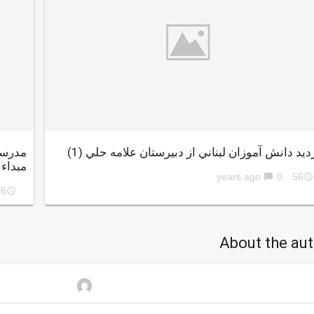
ديد دانش آموزان لبناني از دبيرستان علامه حلي (1)
مدرسه
مبداء
0
56 years ago
chat_bubble
access_time
ars ago
access_time
About the au