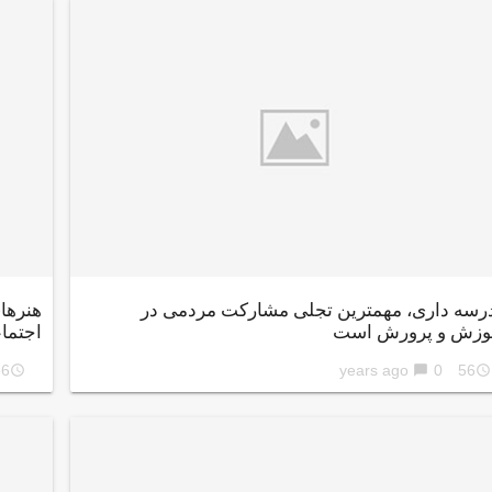
رسه داری، مهمترین تجلی مشارکت مردمی در
هنرها
وزش و پرورش است
اجتما
ars ago
0
56 years ago
access_time
chat_bubble
access_time