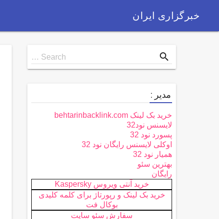
خبرگزاری ایران
Search
search
Search …
for
مدیر :
خرید بک لینک behtarinbacklink.com
لایسنس نود32
پسورد نود 32
اوکلی لایسنس رایگان نود 32
همیار نود 32
بهترین سئو
رایگان
خرید آنتی ویروس Kaspersky
خرید بک لینک و رپورتاژ برای کلمه کلیدی
بوکال فت
سفارش سئو سایت