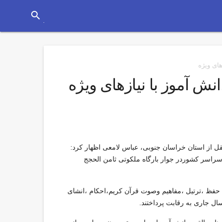
search
ای ویژه
 آموز با نیازهای ویژه
 از استان خراسان جنوبی، عباس لامعی اظهار کرد:
سراسر كشوردر جوار بارگاه ملكوتی ثامن الحجج
ز از32 استان كشور در رشته های ­حفظ ،ترتیل ،مفاهیم وصوت قرآن کریم،احكام ،انشای
ال جاری به رقابت پرداختند.