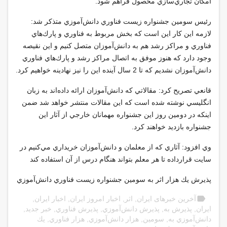
امكان تجاري‌سازي محصول فراهم شود
.
رئيس سومين جشنواره زيست فناوري دانش‌آموزي متذكر شد:
لازمه اين كار اين است كه بخش مربوط به فناوري و پارك‌هاي
فناوري و مراكز رشد هم به دانش‌آموزان متصل كنيم و اين نقيصه
وجود دارد كه هنوز موفق به اتصال مراكز رشد و پارك‌هاي فناوري
دانش‌آموزان نشديم كه تا 2 سال آينده اين را نيز نهادينه خواهيم كرد
.
قانعي تصريح كرد: مقالاتي كه دانش‌آموزان ارائه داده‌اند به زبان
انگليسي نوشته شده است كه اين مقالات منتشر خواهد شد ضمن
اينكه در دومين روز اين جشنواره مهمانان خارجي از آثار اين
جشنواره بازديد خواهند كرد
.
وي افزود: آثاري كه از معلمان و دانش‌آموزان خريداري مي‌كنيم در
سايت قرارداده تا هر معلم بتواند هنگام درس از آن استفاده كند
پذيرش يك هزار اثر به سومين جشنواره زيست فناوري دانش‌آموزي
label
آخرین خبرهای ایران
,
اثر
,
اخبار امروز ایران
,
اخبار ایران
,
ایران
,
پذيرش به
,
پذيرش دانش‌آموزي
,
پذيرش فناوري
,
خبر جدید
,
دانش‌آموزي به
,
سومين
,
هزار دانش‌آموزي
,
هزار فناوري
,
يك