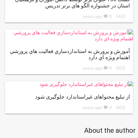
استان در جشنواره الگو هاي برتر تدريس
0
56 years ago
chat_bubble
access_time
آموزش و پرورش به استانداردسازي فعاليت هاي پرورشي
اهتمام ويژه اي دارد
0
56 years ago
chat_bubble
access_time
از تبلیغ محتواهای غیراستاندارد جلوگیری شود
0
56 years ago
chat_bubble
access_time
About the author