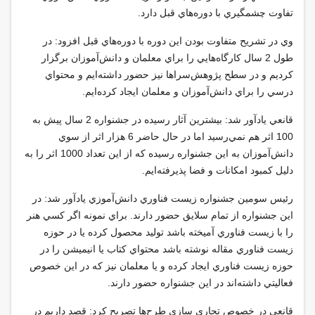
تفاوت چشمگيري با دوره‌هاي قبل دارد
.
وي در تشريح متفاوت بودن اين دوره با دوره‌هاي قبل افزود: در
طول 2 سال كارگاه‌هايي را براي معلمان و دانش‌آموزان برگزار
كرديم و در سطح پژوهش‌سراها نيز حضور داشته‌ايم و محتواي
درسي را براي دانش‌آموزان و معلمان ايجاد كرده‌ايم
.
قانعي يادآور شد: بيشترين آثار رسيده در جشنواره 2 سال پيش به
100 اثر هم نمي‌رسيد اما در حال حاضر 6 هزار اثر از سوي
دانش‌آموزان به اين جشنواره رسيده كه از اين تعداد 1000 اثر را به
دليل كمبود امكانات و فضا پذيرفته‌ايم
.
رئيس سومين جشنواره زيست فناوري دانش‌آموزي يادآور شد: در
اين جشنواره از تمام سلايق حضور دارند. براي نمونه اگر كسي هنر
را با زيست فناوري آميخته باشد توليد محصول كرده يا در حوزه
زيست فناوري مقاله نوشته باشد محتواي كتاب يا انيميشن را در
حوزه زيست فناوري ايجاد كرده و يا معلمان نيز كه در اين خصوص
فعاليتي داشته‌اند در اين جشنواره حضور دارند
.
قانعي در خصوص تجاري سازي طرح‌ها تصريح كرد: قصد داريم در