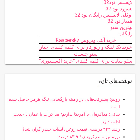
لایسنس نود32
پسورد نود 32
اوکلی لایسنس رایگان نود 32
همیار نود 32
بهترین سئو
رایگان
خرید آنتی ویروس Kaspersky
خرید بک لینک و رپورتاژ برای کلمه کلیدی اخبار
سئو چیست
سئو سایت برای کلمه کلیدی “خرید اکسسوری”
نوشته‌های تازه
روبیو: پیشرفت‌هایی در زمینه بازگشایی تنگه هرمز حاصل شده
است
بقائی: مذاکره‌ای با آمریکا نداریم/ مذاکرات با عمان با جدیت
ادامه دارد
رشد ۳۴۴ درصدی قیمت روغن/ لبنیات چقدر گران شد؟
تورم تیر ماه رکورد زد؛ ۸۳.۹ درصد