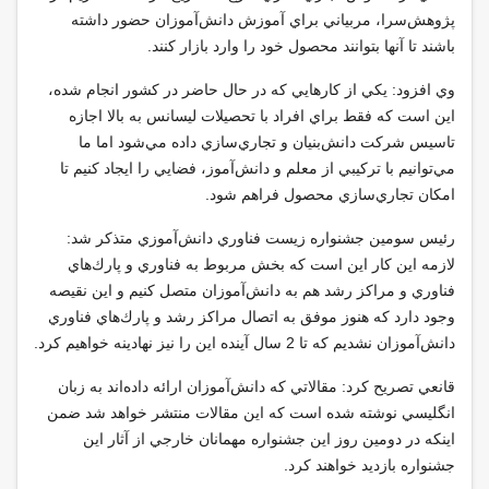
پژوهش‌سرا، مربياني براي آموزش دانش‌آموزان حضور داشته
باشند تا آنها بتوانند محصول خود را وارد بازار كنند
.
وي افزود: يكي از كارهايي كه در حال حاضر در كشور انجام شده،
اين است كه فقط براي افراد با تحصيلات ليسانس به بالا اجازه
تاسيس شركت دانش‌بنيان و تجاري‌سازي داده مي‌شود اما ما
مي‌توانيم با تركيبي از معلم و دانش‌آموز، فضايي را ايجاد كنيم تا
امكان تجاري‌سازي محصول فراهم شود
.
رئيس سومين جشنواره زيست فناوري دانش‌آموزي متذكر شد:
لازمه اين كار اين است كه بخش مربوط به فناوري و پارك‌هاي
فناوري و مراكز رشد هم به دانش‌آموزان متصل كنيم و اين نقيصه
وجود دارد كه هنوز موفق به اتصال مراكز رشد و پارك‌هاي فناوري
دانش‌آموزان نشديم كه تا 2 سال آينده اين را نيز نهادينه خواهيم كرد
.
قانعي تصريح كرد: مقالاتي كه دانش‌آموزان ارائه داده‌اند به زبان
انگليسي نوشته شده است كه اين مقالات منتشر خواهد شد ضمن
اينكه در دومين روز اين جشنواره مهمانان خارجي از آثار اين
جشنواره بازديد خواهند كرد
.