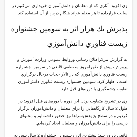
وي افزود: آثاري كه از معلمان و دانش‌آموزان خريداري مي‌كنيم در
سايت قرارداده تا هر معلم بتواند هنگام درس از آن استفاده كند
پذيرش يك هزار اثر به سومين جشنواره
زيست فناوري دانش‌آموزي
به گزارش مركزاطلاع رساني وروابط عمومي وزارت آموزش و
پرورش، پيش از ظهرامروز مصطفي قانعي در سومين جشنواره
زيست فناوري دانش‌آموزي كه در تالار حجاب درحال برگزاري
است، اظهار كرد: سومين جشنواره زيست فناوري دانش‌آموزي
تفاوت چشمگيري با دوره‌هاي قبل دارد
.
وي در تشريح متفاوت بودن اين دوره با دوره‌هاي قبل افزود: در
طول 2 سال كارگاه‌هايي را براي معلمان و دانش‌آموزان برگزار
كرديم و در سطح پژوهش‌سراها نيز حضور داشته‌ايم و محتواي
درسي را براي دانش‌آموزان و معلمان ايجاد كرده‌ايم
.
قانعي يادآور شد: بيشترين آثار رسيده در جشنواره 2 سال پيش به