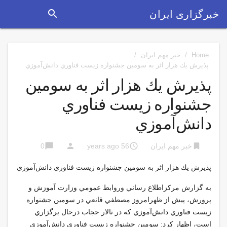
search
خبرگزاری ایران
Home
/
خبر مهم ایران
/
پذيرش يك هزار اثر به سومين جشنواره زيست فناوري دانش‌آموزي
پذيرش يك هزار اثر به سومين
جشنواره زيست فناوري
دانش‌آموزي
chat_bubble
person
access_time
bookmark
خبر مهم ایران
56 years ago
0
پذيرش يك هزار اثر به سومين جشنواره زيست فناوري دانش‌آموزي
به گزارش مركزاطلاع رساني وروابط عمومي وزارت آموزش و
پرورش، پيش از ظهرامروز مصطفي قانعي در سومين جشنواره
زيست فناوري دانش‌آموزي كه در تالار حجاب درحال برگزاري
است، اظهار كرد: سومين جشنواره زيست فناوري دانش‌آموزي