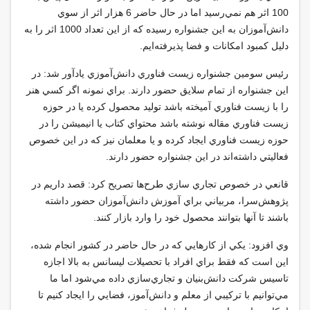
100 اثر هم نمي‌رسيد اما در حال حاضر 6 هزار اثر از سوي
دانش‌آموزان به اين جشنواره رسيده كه از اين تعداد 1000 اثر را به
دليل كمبود امكانات و فضا پذيرفته‌ايم
.
رئيس سومين جشنواره زيست فناوري دانش‌آموزي يادآور شد: در
اين جشنواره از تمام سلايق حضور دارند. براي نمونه اگر كسي هنر
را با زيست فناوري آميخته باشد توليد محصول كرده يا در حوزه
زيست فناوري مقاله نوشته باشد محتواي كتاب يا انيميشن را در
حوزه زيست فناوري ايجاد كرده و يا معلمان نيز كه در اين خصوص
فعاليتي داشته‌اند در اين جشنواره حضور دارند
.
قانعي در خصوص تجاري سازي طرح‌ها تصريح كرد: قصد داريم در
پژوهش‌سرا، مربياني براي آموزش دانش‌آموزان حضور داشته
باشند تا آنها بتوانند محصول خود را وارد بازار كنند
.
وي افزود: يكي از كارهايي كه در حال حاضر در كشور انجام شده،
اين است كه فقط براي افراد با تحصيلات ليسانس به بالا اجازه
تاسيس شركت دانش‌بنيان و تجاري‌سازي داده مي‌شود اما ما
مي‌توانيم با تركيبي از معلم و دانش‌آموز، فضايي را ايجاد كنيم تا