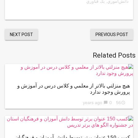
دانش‌آموزي
,
يك فناوري
NEXT POST
PREVIOUS POST
Related Posts
هيچ منزلتي بالاتر از معلمي و كلاس درس در آموزش و
پرورش وجود ندارد
0
56 years ago
chat_bubble
access_time
كسب 150 عنوان برتر توسط دانش آموزان و فرهنگيان