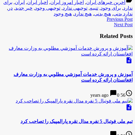
label
آخرین خبرهای ایران
,
اخبار امروز ایران
,
اخبار ایران
,
ایران
,
برای
ندارد
,
برای وجود
,
تنبیه
,
توجیهی ندارد
,
توجیهی وجود
,
خبر جدید
,
در
,
ندارد بدنی
,
هیچ بدنی
,
هیچ ندارد
,
هیچ وجود
Previous Post
Next Post
Related Posts
description
آموزش و پرورش خدمات آموزشي مطلوبي به وزارت معارف
افغانستان ارائه كرده است
chat_bubble
access_time
0
56 years ago
description
تیم ملی فوتبال 5 نفره مدال نقره پارالمپیک را تصاحب کرد
chat_bubble
access_time