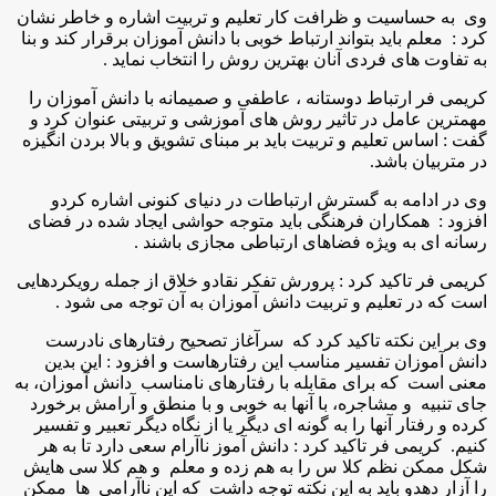
وی به حساسیت و ظرافت کار تعلیم و تربیت اشاره و خاطر نشان
کرد : معلم باید بتواند ارتباط خوبی با دانش آموزان برقرار کند و بنا
به تفاوت های فردی آنان بهترین روش را انتخاب نماید .
کریمی فر ارتباط دوستانه ، عاطفی و صمیمانه با دانش آموزان را
مهمترین عامل در تاثیر روش های آموزشی و تربیتی عنوان کرد و
گفت : اساس تعلیم و تربیت باید بر مبنای تشویق و بالا بردن انگیزه
در متربیان باشد.
وی در ادامه به گسترش ارتباطات در دنیای کنونی اشاره کردو
افزود : همکاران فرهنگی باید متوجه حواشی ایجاد شده در فضای
رسانه ای به ویژه فضاهای ارتباطی مجازی باشند .
کریمی فر تاکید کرد : پرورش تفکر نقادو خلاق از جمله رویکردهایی
است که در تعلیم و تربیت دانش آموزان به آن توجه می شود .
وی بر این نکته تاکید کرد که سرآغاز تصحیح رفتارهای نادرست
دانش آموزان تفسیر مناسب این رفتارهاست و افزود : این بدین
معنی است که برای مقابله با رفتارهای نامناسب دانش آموزان، به
جای تنبیه و مشاجره، با آنها به خوبی و با منطق و آرامش برخورد
کرده و رفتار آنها را به گونه ای دیگر یا از نگاه دیگر تعبیر و تفسیر
کنیم. کریمی فر تاکید کرد : دانش آموز ناآرام سعی دارد تا به هر
شکل ممکن نظم کلا س را به هم زده و معلم و هم کلا سی هایش
را آزار دهدو باید به این نکته توجه داشت که این ناآرامی ها ممکن