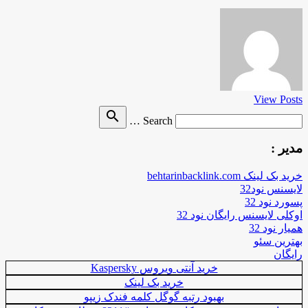
View Posts
Search
search
Search …
for
مدیر :
خرید بک لینک behtarinbacklink.com
لایسنس نود32
پسورد نود 32
اوکلی لایسنس رایگان نود 32
همیار نود 32
بهترین سئو
رایگان
خرید آنتی ویروس Kaspersky
خرید بک لینک
بهبود رتبه گوگل کلمه فندک زیپو