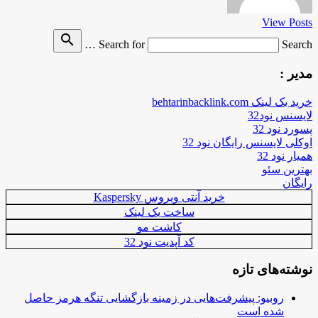
View Posts
search
Search for
Search …
مدیر :
خرید بک لینک behtarinbacklink.com
لایسنس نود32
پسورد نود 32
اوکلی لایسنس رایگان نود 32
همیار نود 32
بهترین سئو
رایگان
خرید آنتی ویروس Kaspersky
ساخت بک لینک
کاشت مو
کد آپدیت نود 32
نوشته‌های تازه
روبیو: پیشرفت‌هایی در زمینه بازگشایی تنگه هرمز حاصل
شده است