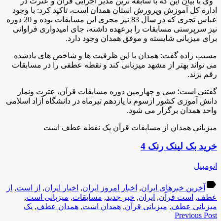
وی با بیان این که با سابقه ترین مدیر اجرایی قرآن و عترت در
اداره کل آموزش وپرورش استان همدان است، تاکید کرد: با وجود
عباس تجری که در سال 83 نیز مجری این مسابقات بوده و 20 دوره
نیز سرپرستی مسابقات را برعهده داشته، جای امیدواری فراوانی
برای میزبانی شایسته و موفق همدان وجود دارد.
مسيب زاده گفت: همدان با این ظرفیت ها و شاخص های یادشده
می تواند بهتر از مشهد میزبانی کند و نقطه عطفی را در مسابقات
رقم بزند.
گفتني است؛ سی و چهارمین دوره مسابقات قرآن، عترت ونماز
دانش آموزی کشور ازسوم تا یازدهم تیرماه در دانشگاه آزاد اسلامی
واحد همدان برگزار می شود.
میزبانی همدان از مسابقات قرآن یک نقطه عطف است
خرید بک لینک رنک 4
اتومبیل
label
آخرین خبرهای ایران
,
اخبار امروز ایران
,
اخبار ایران
,
از است
,
از
عطف
,
است قرآن
,
ایران
,
خبر جدید
,
مسابقات
,
میزبانی است
,
میزبانی عطف
,
میزبانی قرآن
,
همدان است
,
همدان عطف
,
یک
Previous Post