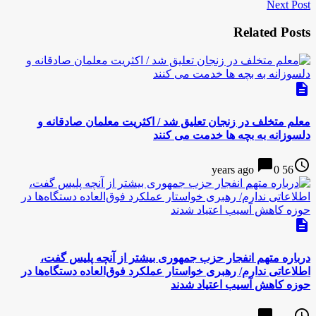
Next Post
Related Posts
description
معلم متخلف در زنجان تعلیق شد / اکثریت معلمان صادقانه و
دلسوزانه به بچه ها خدمت می کنند
chat_bubble
access_time
0
56 years ago
description
درباره متهم انفجار حزب جمهوری بیشتر از آنچه پلیس گفت،
اطلاعاتی ندارم/ رهبری خواستار عملکرد فوق‌العاده دستگاه‌ها در
حوزه کاهش آسیب اعتیاد شدند
chat_bubble
access_time