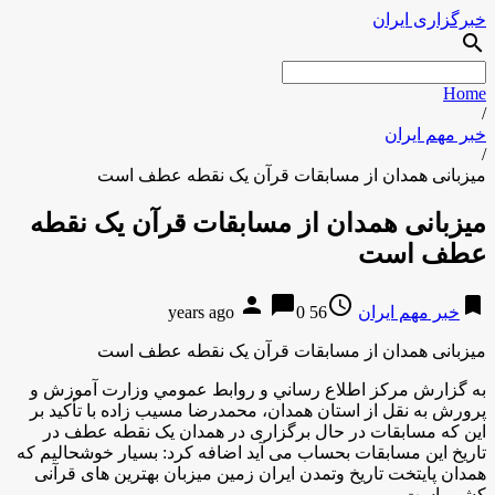
خبرگزاری ایران
search
Home
/
خبر مهم ایران
/
میزبانی همدان از مسابقات قرآن یک نقطه عطف است
میزبانی همدان از مسابقات قرآن یک نقطه
عطف است
person
chat_bubble
access_time
bookmark
خبر مهم ایران
56 years ago
0
میزبانی همدان از مسابقات قرآن یک نقطه عطف است
به گزارش مركز اطلاع رساني و روابط عمومي وزارت آموزش و
پرورش به نقل از استان همدان، محمدرضا مسیب زاده با تأکید بر
این که مسابقات در حال برگزاری در همدان یک نقطه عطف در
تاریخ این مسابقات بحساب می آید اضافه کرد: بسیار خوشحالیم که
همدان پایتخت تاریخ وتمدن ایران زمین میزبان بهترین های قرآنی
کشور است.