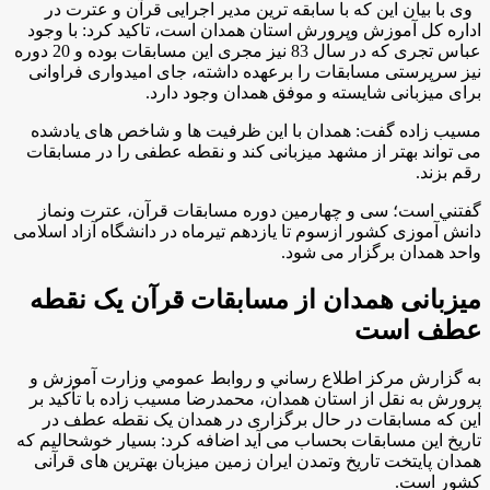
وی با بیان این که با سابقه ترین مدیر اجرایی قرآن و عترت در
اداره کل آموزش وپرورش استان همدان است، تاکید کرد: با وجود
عباس تجری که در سال 83 نیز مجری این مسابقات بوده و 20 دوره
نیز سرپرستی مسابقات را برعهده داشته، جای امیدواری فراوانی
برای میزبانی شایسته و موفق همدان وجود دارد.
مسيب زاده گفت: همدان با این ظرفیت ها و شاخص های یادشده
می تواند بهتر از مشهد میزبانی کند و نقطه عطفی را در مسابقات
رقم بزند.
گفتني است؛ سی و چهارمین دوره مسابقات قرآن، عترت ونماز
دانش آموزی کشور ازسوم تا یازدهم تیرماه در دانشگاه آزاد اسلامی
واحد همدان برگزار می شود.
میزبانی همدان از مسابقات قرآن یک نقطه
عطف است
به گزارش مركز اطلاع رساني و روابط عمومي وزارت آموزش و
پرورش به نقل از استان همدان، محمدرضا مسیب زاده با تأکید بر
این که مسابقات در حال برگزاری در همدان یک نقطه عطف در
تاریخ این مسابقات بحساب می آید اضافه کرد: بسیار خوشحالیم که
همدان پایتخت تاریخ وتمدن ایران زمین میزبان بهترین های قرآنی
کشور است.