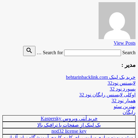
View Posts
search
Search for
Search …
مدیر :
خرید بک لینک behtarinbacklink.com
لایسنس نود32
پسورد نود 32
اوکلی لایسنس رایگان نود 32
همیار نود 32
بهترین سئو
رایگان
خرید آنتی ویروس Kaspersky
بک لینک از صفحات با ترافیک بالا
nod32 license key
سئو و بهینه سازی سایت برای کلمه کلیدی آموزشگاه زبان آلمانی