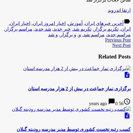
ارتقا اندروید
label
آخرین خبرهای ایران
,
آموزش
,
اخبار امروز ایران
,
اخبار ایران
,
ایران
,
تكريم برگزار
,
تكريم شد
,
خبر جدید
,
شد جدید
,
مراسم برگزار
,
مراسم جدید
,
مراسم شد
,
و
,
و برگزار
,
و شد
Previous Post
Next Post
Related Posts
description
برگزاری نماز جماعت در بيش از 2 هزار مدرسه استان
chat_bubble
access_time
0
56 years ago
description
کسب رتبه نخست کشوری توسط مدیر مدرسه رودبنه گيلان