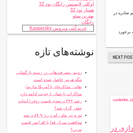
اوکلی لایسنس رایگان نود 32
همیار نود 32
 صادره در
بهترین سئو
رایگان
خرید آنتی ویروس Kaspersky
 برخورد
نوشته‌های تازه
NEXT POS
روبیو: پیشرفت‌هایی در زمینه بازگشایی
تنگه هرمز حاصل شده است
بقائی: مذاکره‌ای با آمریکا نداریم/
مذاکرات با عمان با جدیت ادامه دارد
رشد ۳۴۴ درصدی قیمت روغن/ لبنیات
چقدر گران شد؟
تورم تیر ماه رکورد زد؛ ۸۳.۹ درصد
موافقت سران قوا با افزایش قیمت
ازی در
بنزین؟