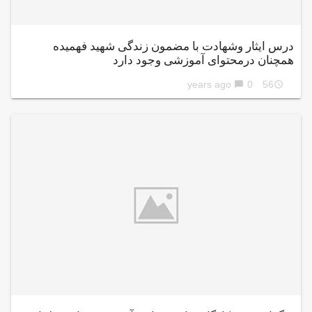
درس ایثار وشهادت با مضمون زندگی شهید فهمیده
همچنان درمحتوای آموزشی وجود دارد
0
56 years ago
chat_bubble
access_time