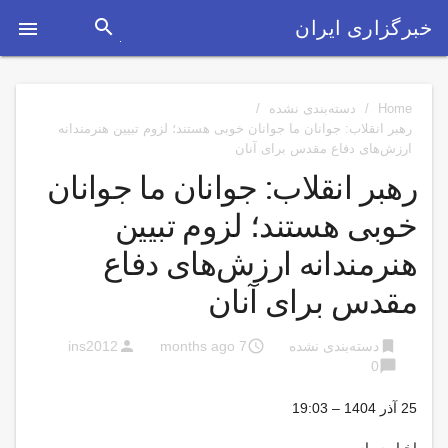
search
خبرگزاری ایران

Home
/
دسته‌بندی نشده
/
رهبر انقلاب: جوانان ما جوانان خوبی هستند؛ لزوم تبیین هنرمندانه
ارزش‌های دفاع مقدس برای آنان
رهبر انقلاب: جوانان ما جوانان
خوبی هستند؛ لزوم تبیین
هنرمندانه ارزش‌های دفاع
مقدس برای آنان
person
access_time
bookmark
دسته‌بندی نشده
7 months ago
ins2012
chat_bubble
0
25 آذر 1404 – 19:03