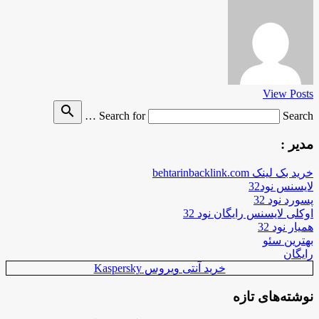
View Posts
search
Search for
Search …
مدیر :
خرید بک لینک behtarinbacklink.com
لایسنس نود32
پسورد نود 32
اوکلی لایسنس رایگان نود 32
همیار نود 32
بهترین سئو
رایگان
خرید آنتی ویروس Kaspersky
نوشته‌های تازه