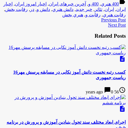
label
400 هنري
,
400 و
,
آخرین خبرهای ایران
,
اخبار امروز ایران
,
اخبار
ایران
,
ایران
,
تئاتر
,
خبر جدید
,
دانش هنري
,
دانش و
,
در
,
رقابت بخش
,
رقابت هنري
,
رقابت و
,
هنري بخش
Previous Post
Next Post
Related Posts
description
کسب رتبه نخست دانش آموز نکایی در مسابقه پرسش مهر16
ریاست جمهوری
chat_bubble
access_time
0
56 years ago
description
اجرای ابعاد مختلف سند تحول بنیادین آموزش و پرورش در برنامه
ششم