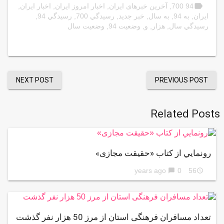
label
94 700
,
آخرین خبرهای ایران
,
اخبار امروز ایران
,
اخبار ایران
,
ایران
,
به 94
,
به سال
,
خبر جدید
,
رسيدگي 700
,
رسيدگي 94
,
رسيدگي سال
,
هزار
,
و
,
وضعيت 94
,
وضعيت سال
NEXT POST
PREVIOUS POST
Related Posts
رونمايي از کتاب «حقیقت مجازی»
0
56 years ago
chat_bubble
access_time
تعداد مسافران فرهنگی استان از مرز 50 هزار نفر گذشت