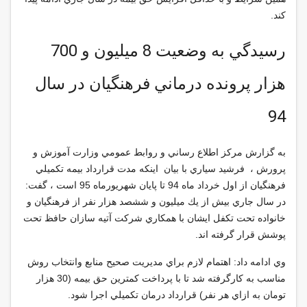
كند.
رسيدگي به وضعيت 8 ميليون و 700
هزار پرونده درماني فرهنگيان در سال
94
به گزارش مركز اطلاع رساني و روابط عمومي وزارت آموزش و
پرورش ، فرشيد سياري با بيان اينكه مدت قرارداد بيمه تكميلي
فرهنگيان از اول خرداد ماه 94 تا پايان شهريورماه 95 است ، گفت:
در سال جاري بيش از يك ميليون و ششصد هزار نفر از فرهنگيان و
خانواده تحت تكفل ايشان با همكاري شركت آتيه سازان حافظ تحت
پوشش قرار گرفته اند.
وي ادامه داد: اهتمام لازم براي مديريت صحيح منابع وانتخاب روش
مناسب به كارگرفته شد تا با پرداخت كمترين حق بيمه (30 هزار
تومان به ازاي هر نفر) قرارداد درمان تكميلي اجرا شود.