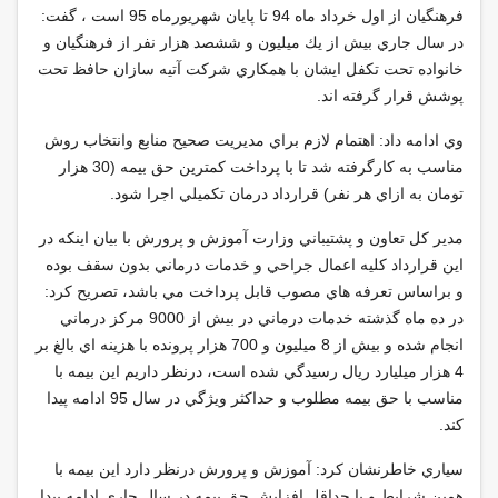
فرهنگيان از اول خرداد ماه 94 تا پايان شهريورماه 95 است ، گفت:
در سال جاري بيش از يك ميليون و ششصد هزار نفر از فرهنگيان و
خانواده تحت تكفل ايشان با همكاري شركت آتيه سازان حافظ تحت
پوشش قرار گرفته اند.
وي ادامه داد: اهتمام لازم براي مديريت صحيح منابع وانتخاب روش
مناسب به كارگرفته شد تا با پرداخت كمترين حق بيمه (30 هزار
تومان به ازاي هر نفر) قرارداد درمان تكميلي اجرا شود.
مدير كل تعاون و پشتيباني وزارت آموزش و پرورش با بيان اينكه در
اين قرارداد كليه اعمال جراحي و خدمات درماني بدون سقف بوده
و براساس تعرفه هاي مصوب قابل پرداخت مي باشد، تصريح كرد:
در ده ماه گذشته خدمات درماني در بيش از 9000 مركز درماني
انجام شده و بيش از 8 ميليون و 700 هزار پرونده با هزينه اي بالغ بر
4 هزار ميليارد ريال رسيدگي شده است، درنظر داريم اين بيمه با
مناسب با حق بيمه مطلوب و حداكثر ويژگي در سال 95 ادامه پيدا
كند.
سياري خاطرنشان كرد: آموزش و پرورش درنظر دارد اين بيمه با
همين شرايط و با حداقل افزايش حق بيمه در سال جاري ادامه پيدا