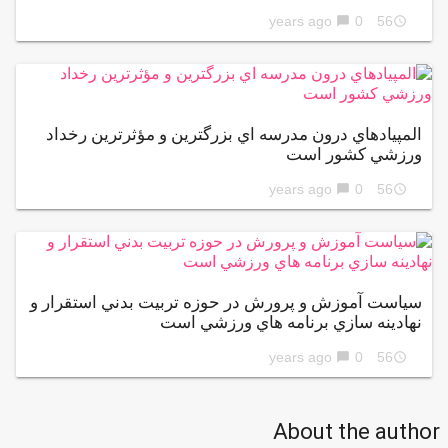
0
56 years ago
chat_bubble
access_time
المپيادهاي درون مدرسه اي بزرگترين و مؤثرترين رخداد
ورزشي كشور است
0
56 years ago
chat_bubble
access_time
سياست آموزش و پرورش در حوزه تربيت بدني استقرار و
نهادينه سازي برنامه هاي ورزشي است
0
56 years ago
chat_bubble
access_time
About the author