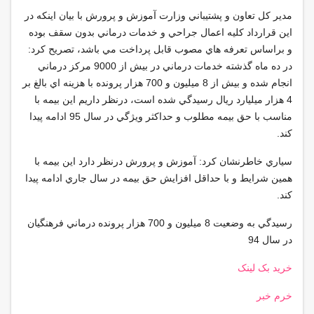
مدير كل تعاون و پشتيباني وزارت آموزش و پرورش با بيان اينكه در
اين قرارداد كليه اعمال جراحي و خدمات درماني بدون سقف بوده
و براساس تعرفه هاي مصوب قابل پرداخت مي باشد، تصريح كرد:
در ده ماه گذشته خدمات درماني در بيش از 9000 مركز درماني
انجام شده و بيش از 8 ميليون و 700 هزار پرونده با هزينه اي بالغ بر
4 هزار ميليارد ريال رسيدگي شده است، درنظر داريم اين بيمه با
مناسب با حق بيمه مطلوب و حداكثر ويژگي در سال 95 ادامه پيدا
كند.
سياري خاطرنشان كرد: آموزش و پرورش درنظر دارد اين بيمه با
همين شرايط و با حداقل افزايش حق بيمه در سال جاري ادامه پيدا
كند.
رسيدگي به وضعيت 8 ميليون و 700 هزار پرونده درماني فرهنگيان
در سال 94
خرید بک لینک
خرم خبر