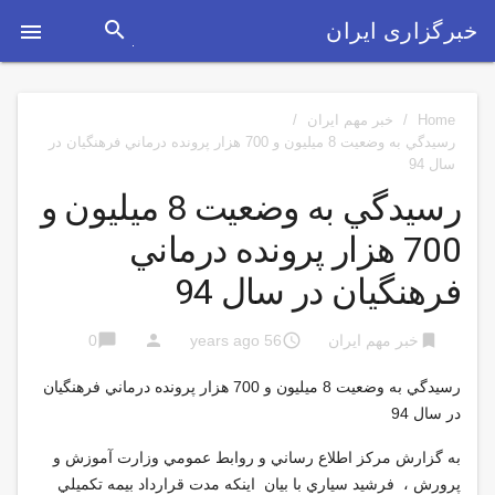
search
خبرگزاری ایران

Home
/
خبر مهم ایران
/
رسيدگي به وضعيت 8 ميليون و 700 هزار پرونده درماني فرهنگيان در
سال 94
رسيدگي به وضعيت 8 ميليون و
700 هزار پرونده درماني
فرهنگيان در سال 94
chat_bubble
person
access_time
bookmark
خبر مهم ایران
56 years ago
0
رسيدگي به وضعيت 8 ميليون و 700 هزار پرونده درماني فرهنگيان
در سال 94
به گزارش مركز اطلاع رساني و روابط عمومي وزارت آموزش و
پرورش ، فرشيد سياري با بيان اينكه مدت قرارداد بيمه تكميلي