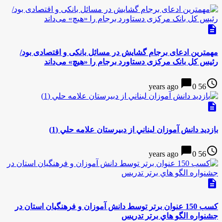
description
مهمترین ادعای برجام گشایش در مسائل بانکی و اقتصادی بود/
رئیس‌ کل بانک مرکزی دستاورد برجام را «هیچ» می‌داند
chat_bubble
access_time
0
56 years ago
description
بازديد دانش آموزان لبناني از دبيرستان علامه حلي (1)
chat_bubble
access_time
0
56 years ago
description
كسب 150 عنوان برتر توسط دانش آموزان و فرهنگيان استان در
جشنواره الگو هاي برتر تدريس