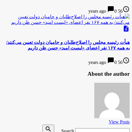
chat_bubble
access_time
0
56 years ago
description
هیأت رئیسه مجلس را اصلاح‌طلبان و حامیان دولت تعیین می‌کنند/
به همه ۱۶۷ نفر اعضای «لیست امید» حسن ظن داریم
chat_bubble
access_time
0
56 years ago
About the author
View Posts
Search
search
Search …