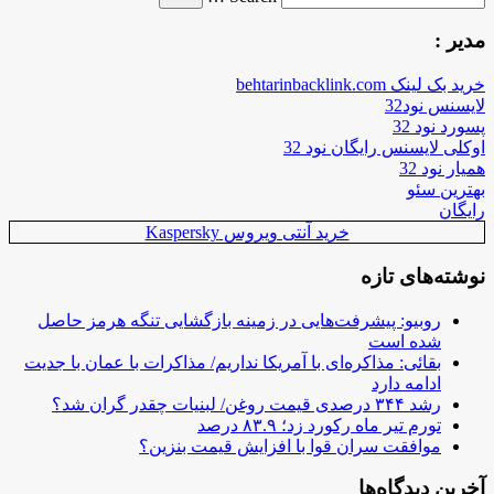
for
مدیر :
خرید بک لینک behtarinbacklink.com
لایسنس نود32
پسورد نود 32
اوکلی لایسنس رایگان نود 32
همیار نود 32
بهترین سئو
رایگان
خرید آنتی ویروس Kaspersky
نوشته‌های تازه
روبیو: پیشرفت‌هایی در زمینه بازگشایی تنگه هرمز حاصل
شده است
بقائی: مذاکره‌ای با آمریکا نداریم/ مذاکرات با عمان با جدیت
ادامه دارد
رشد ۳۴۴ درصدی قیمت روغن/ لبنیات چقدر گران شد؟
تورم تیر ماه رکورد زد؛ ۸۳.۹ درصد
موافقت سران قوا با افزایش قیمت بنزین؟
آخرین دیدگاه‌ها