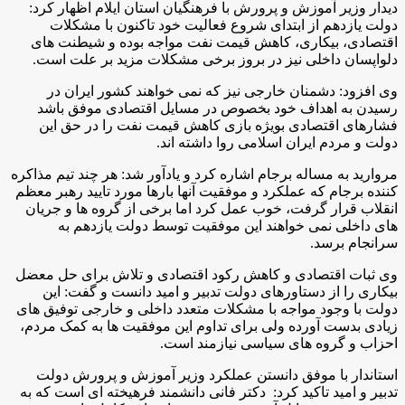
دیدار وزیر آموزش و پرورش با فرهنگیان استان ایلام اظهار کرد:
دولت یازدهم از ابتدای شروع فعالیت خود تاکنون با مشکلات
اقتصادی، بیکاری، کاهش قیمت نفت مواجه بوده و شیطنت های
دلواپسان داخلی نیز در بروز برخی مشکلات مزید بر علت است.
وی افزود: دشمنان خارجی نیز که نمی خواهند کشور ایران در
رسیدن به اهداف خود بخصوص در مسایل اقتصادی موفق باشد
فشارهای اقتصادی بویژه بازی کاهش قیمت نفت را در حق این
دولت و مردم ایران اسلامی روا داشته اند.
مروارید به مساله برجام اشاره کرد و یادآور شد: هر چند تیم مذاکره
کننده برجام که عملکرد و موفقیت آنها بارها مورد تایید رهبر معظم
انقلاب قرار گرفت، خوب عمل کرد اما برخی از گروه ها و جریان
های داخلی نمی خواهند این موفقیت توسط دولت یازدهم به
سرانجام برسد.
وی ثبات اقتصادی و کاهش رکود اقتصادی و تلاش برای حل معضل
بیکاری را از دستاورهای دولت تدبیر و امید دانست و گفت: این
دولت با وجود مواجه با مشکلات متعدد داخلی و خارجی توفیق های
زیادی بدست آورده ولی برای تداوم این موفقیت ها به کمک مردم،
احزاب و گروه های سیاسی نیازمند است.
استاندار با موفق دانستن عملکرد وزیر آموزش و پرورش دولت
تدبیر و امید تاکید کرد: دکتر فانی دانشمند فرهیخته ای است که به