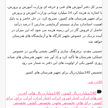
مدیر کل دفتر آموزش های فنی و حرفه ای وزارت آموزش و پرورش،
با اشاره به هزینه کرد 14 میلیارد تومانی وزارت آموزش و پرورش
برای تجهیز هنرستان های کشور، تصریح کرد: در حل حاضر و به دلیل
اهمیت استاندارد سازی سیستم گرمایشی مدارس 2 درصد درآمد
حاصل از فروش گاز در این زمینه هزینه می شود که این میزان در
آینده نزدیک در خصوص تجهیز کارگاه ها و آزمایشگاه های هنرستان
خواهد شد.
حسینی مقدم، برفرهنگ سازی و آگاهی بخشی والدین در خصوص
عملکرد هنرستان ها تأکید کرد و یاد آور شد: تجهیز هنرستان های شبانه
روزی کشور یکی از اولویت های این دفتر به شمار می رود.
تخصیص 140ميلياردريال براي تجهيز هنرستان هاي كشور
90ورزشی
label
140ميلياردريال كشور
,
140ميلياردريال هاي
,
آخرین
خبرهای ایران
,
اخبار امروز ایران
,
اخبار ایران
,
ایران
,
براي
,
براي
كشور
,
براي هاي
,
تخصیص تجهيز
,
تخصیص كشور
,
تخصیص
هاي
,
خبر جدید
,
كشور تجهيز
,
هنرستان