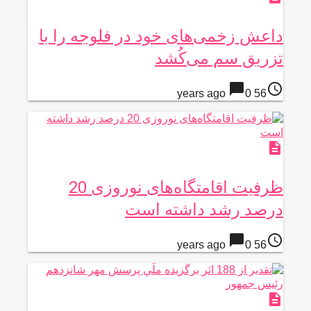
داعش زخمی‌های خود در فلوجه را با
تزریق سم می‌کُشد
chat_bubble
access_time
0
56 years ago
description
ظرفیت اقامتگاه‌های نوروزی 20
درصد رشد داشته است
chat_bubble
access_time
0
56 years ago
description