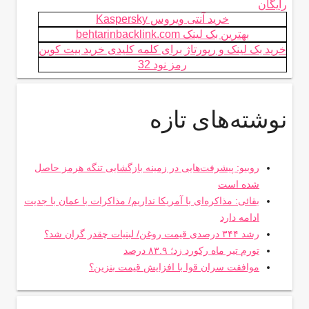
رایگان
خرید آنتی ویروس Kaspersky
بهترین بک لینک behtarinbacklink.com
خرید بک لینک و رپورتاژ برای کلمه کلیدی خرید بیت کوین
رمز نود 32
نوشته‌های تازه
روبیو: پیشرفت‌هایی در زمینه بازگشایی تنگه هرمز حاصل
شده است
بقائی: مذاکره‌ای با آمریکا نداریم/ مذاکرات با عمان با جدیت
ادامه دارد
رشد ۳۴۴ درصدی قیمت روغن/ لبنیات چقدر گران شد؟
تورم تیر ماه رکورد زد؛ ۸۳.۹ درصد
موافقت سران قوا با افزایش قیمت بنزین؟