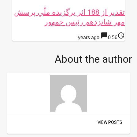
تقدير از 188 اثر برگزيده ملّي پرسش
مهر شانزدهم رئيس جمهور
chat_bubble
access_time
0
56 years ago
About the author
VIEW POSTS