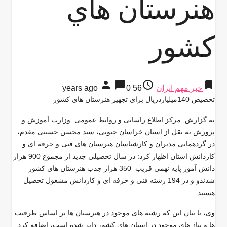
هنرستان هاي
كشور
person
chat_bubble
access_time
bookmark
خبر مهم ایران
56 years ago
0
تخصیص 140ميلياردريال براي تجهيز هنرستان هاي كشور
به گزارش مركز اطلاع راسانی و روابط عمومی وزارت آموزش و
پرورش به نقل از استان خراسان جنوبی، سید محسن حسینی مقدم،
در گردهمایی مدیران و کارشناسان هنرستان های فنی و حرفه ای و
کاردانش استان اظهار کرد: در سال تحصیلی جدید از مجموع 900 هزار
دانش آموز پایه نهمی قریب 350 هزار جذب هنرستان های کشور
شدندو و در 194 رشته فنی و حرفه ای و کاردانش مشغول تحصیل
هستند.
وی، با بیان این که رشته های موجود در هنرستان ها بر اساس ظرفیت
ها و نیاز های موجود در استان های کشور دایر شده است، اضافه کرد: