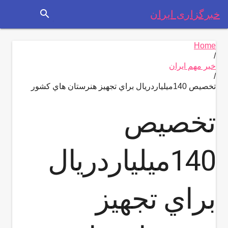
search
خبرگزاری ایران
Home
/
خبر مهم ایران
/
تخصیص 140ميلياردريال براي تجهيز هنرستان هاي كشور
تخصیص
140ميلياردريال
براي تجهيز