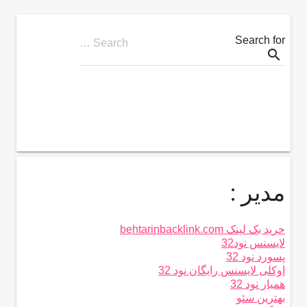
Search for
Search …
search
مدیر :
خرید بک لینک behtarinbacklink.com
لایسنس نود32
پسورد نود 32
اوکلی لایسنس رایگان نود 32
همیار نود 32
بهترین سئو