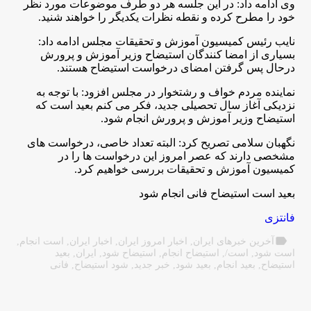
وی ادامه داد: در این جلسه هر دو طرف موضوعات مورد نظر
خود را مطرح کرده و نقطه نظرات یکدیگر را خواهند شنید.
نایب رئیس کمیسیون آموزش و تحقیقات مجلس ادامه داد:
بسیاری از امضا کنندگان استیضاح وزیر آموزش و پرورش
درحال پس گرفتن امضای درخواست استیضاح هستند.
نماینده مردم خواف و رشتخوار در مجلس افزود: با توجه به
نزدیکی آغاز سال تحصیلی جدید، فکر می کنم بعید است که
استیضاح وزیر آموزش و پرورش انجام شود.
نگهبان سلامی تصریح کرد: البته تعداد خاصی، درخواست های
مشخصی دارند که عصر امروز این درخواست ها را در
کمیسیون آموزش و تحقیقات بررسی خواهیم کرد.
بعید است استیضاح فانی انجام شود
فانتزی
label
آخرین خبرهای ایران
,
اخبار امروز ایران
,
اخبار ایران
,
است انجام
,
است شود
,
است/
,
استیضاح انجام
,
استیضاح شود
,
ایران
,
بعید
استیضاح
,
بعید انجام
,
بعید شود
,
خبر جدید
,
شود استیضاح
,
فانی