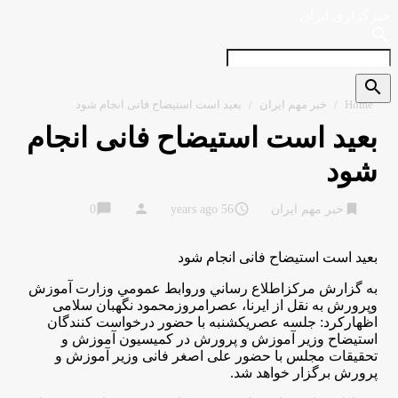
خبرگزاری ایران
search
search
Home
/
خبر مهم ایران
/
بعید است استیضاح فانی انجام شود
بعید است استیضاح فانی انجام
شود
chat_bubble
person
access_time
bookmark
خبر مهم ایران
56 years ago
0
بعید است استیضاح فانی انجام شود
به گزارش مركزاطلاع رساني وروابط عمومي وزارت آموزش
وپرورش به نقل از ايرنا، عصرامروزمحمود نگهبان سلامی
اظهاركرد: جلسه عصریکشنبه با حضور درخواست کنندگان
استیضاح وزیر آموزش و پرورش در کمیسیون آموزش و
تحقیقات مجلس با حضور علی اصغر فانی وزیر آموزش و
پرورش برگزار خواهد شد.