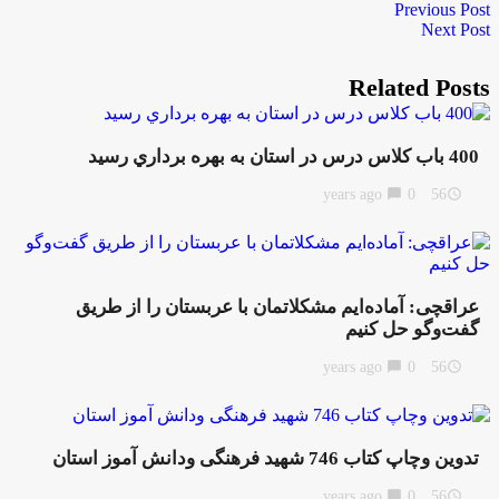
Previous Post
Next Post
Related Posts
400 باب كلاس درس در استان به بهره برداري رسيد
chat_bubble
0
56 years ago
access_time
عراقچی: آماده‌ایم مشکلاتمان با عربستان را از طریق
گفت‌وگو حل کنیم
chat_bubble
0
56 years ago
access_time
تدوین وچاپ کتاب 746 شهید فرهنگی ودانش آموز استان
chat_bubble
0
56 years ago
access_time