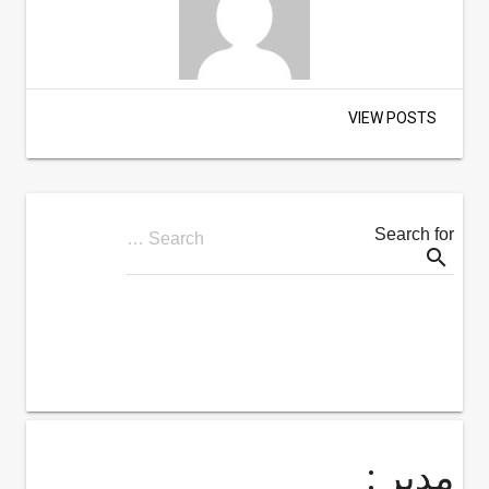
VIEW POSTS
Search for
Search …
search
مدیر :