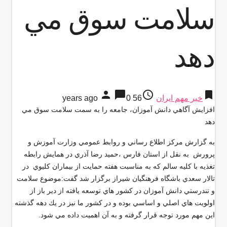
سلامت سوق مي
دهد
person
chat_bubble
access_time
bookmark
خبر مهم ایران
56 years ago
0
افزايش آگاهي دانش آموزان، جامعه را به سمت سلامت سوق مي
دهد
به گزارش مركز اطلاع رساني و روابط عمومي وزارت آموزش و
پرورش به نقل از استان فارس ،حميد رضا آذري در همايش رابطه
تغذيه با كليه سالم كه به مناسبت هفته حمايت از بيماران كليوي در
تالار سعدي باشگاه فرهنگيان شيراز برگزار شد گفت:موضوع سلامت
و تندرستي دانش آموزان در كشور هاي توسعه يافته از دير باز از
اولويت هاي اصلي و اساسي بوده و در كشور ما نيز در يك دهه گذشته
اين مهم مورد توجه قرار گرفته و به آن اهميت داده مي شود.