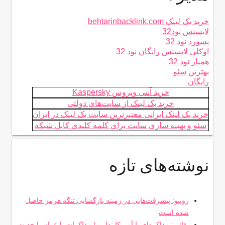
خرید بک لینک behtarinbacklink.com
لایسنس نود32
پسورد نود 32
اوکلی لایسنس رایگان نود 32
همیار نود 32
بهترین سئو
رایگان
خرید آنتی ویروس Kaspersky
خرید بک لینک از سایت‌های دولتی
خرید بک لینک ایرانی معتبرترین سایت بک لینک در ایران
سئو و بهینه سازی سایت برای کلمه کلیدی کابل شبکه
نوشته‌های تازه
روبیو: پیشرفت‌هایی در زمینه بازگشایی تنگه هرمز حاصل
شده است
بقائی: مذاکره‌ای با آمریکا نداریم/ مذاکرات با عمان با جدیت