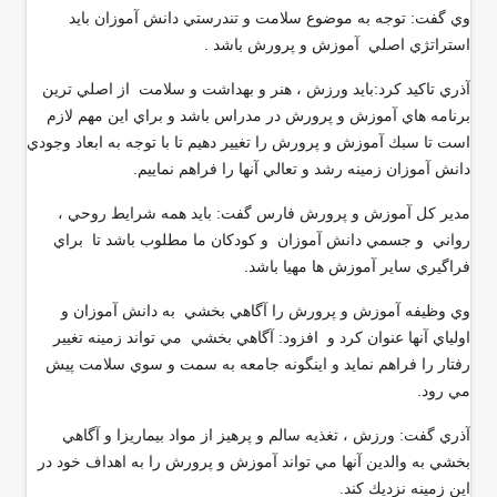
وي گفت: توجه به موضوع سلامت و تندرستي دانش آموزان بايد
استراتژي اصلي آموزش و پرورش باشد .
آذري تاكيد كرد:بايد ورزش ، هنر و بهداشت و سلامت از اصلي ترين
برنامه هاي آموزش و پرورش در مدراس باشد و براي اين مهم لازم
است تا سبك آموزش و پرورش را تغيير دهيم تا با توجه به ابعاد وجودي
دانش آموزان زمينه رشد و تعالي آنها را فراهم نماييم.
مدير كل آموزش و پرورش فارس گفت: بايد همه شرايط روحي ،
رواني و جسمي دانش آموزان و كودكان ما مطلوب باشد تا براي
فراگيري ساير آموزش ها مهيا باشد.
وي وظيفه آموزش و پرورش را آگاهي بخشي به دانش آموزان و
اولياي آنها عنوان كرد و افزود: آگاهي بخشي مي تواند زمينه تغيير
رفتار را فراهم نمايد و اينگونه جامعه به سمت و سوي سلامت پيش
مي رود.
آذري گفت: ورزش ، تغذيه سالم و پرهيز از مواد بيماريزا و آگاهي
بخشي به والدين آنها مي تواند آموزش و پرورش را به اهداف خود در
اين زمينه نزديك كند.