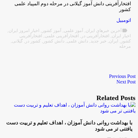
افتخارآفرینی دانش آموز گیلانی در مرحله دوم المپیاد علمی
کشور
اتومبیل
label
آخرین خبرهای ایران
,
آموز علمی
,
آموز کشور
,
اخبار امروز ایران
,
اخبار ایران
,
افتخارآفرینی در
,
افتخارآفرینی علمی
,
افتخارآفرینی
کشور
,
ایران
,
خبر جدید
,
دانش علمی
,
دانش کشور
,
کشور در
,
گیلانی
,
مرحله
Previous Post
Next Post
Related Posts
با بهداشت روانی دانش آموزان ، اهداف تعلیم و تربیت دست
یافتنی تر می شود