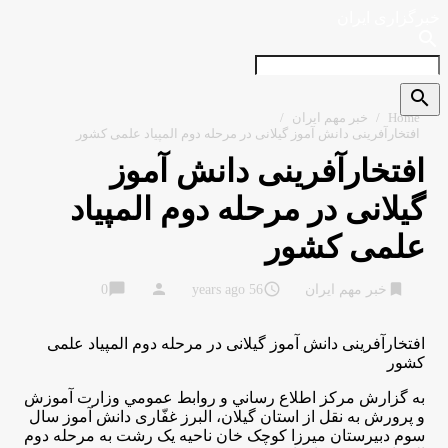
خبرگزاری ایران
search
search
Home
/
خبر مهم ایران
/
افتخارآفرینی دانش آموز گیلانی در مرحله دوم المپیاد علمی کشور
افتخارآفرینی دانش آموز
گیلانی در مرحله دوم المپیاد
علمی کشور
chat_bubble
person
access_time
bookmark
خبر مهم ایران
56 years ago
0
افتخارآفرینی دانش آموز گیلانی در مرحله دوم المپیاد علمی
کشور
به گزارش مركز اطلاع رساني و روابط عمومي وزارت آموزش
و پرورش به نقل از استان گیلان، البرز غفّاری دانش آموز سال
سوم دبیرستان میرزا کوچک خان ناحیه یک رشت به مرحله دوم