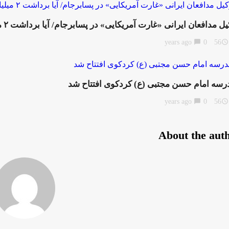
 مدافعان ایرانی «غارت آمریکایی» در پسابرجام/ آیا برداشت ۲ میلیارد دلاری از پول‌های ایران ربطی به برجام‌ ندارد؟
chat_bubble
0
56 years ago
access_time
رسه امام حسن مجتبی (ع) کردکوی افتتاح شد
chat_bubble
0
56 years ago
access_time
About the aut