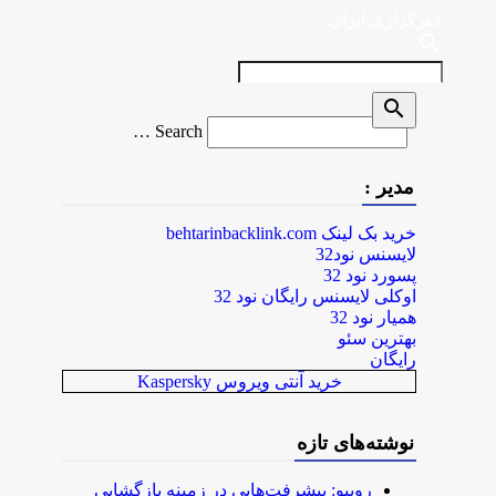
خبرگزاری ایران
search
search
Search
Search …
for
مدیر :
خرید بک لینک behtarinbacklink.com
لایسنس نود32
پسورد نود 32
اوکلی لایسنس رایگان نود 32
همیار نود 32
بهترین سئو
رایگان
خرید آنتی ویروس Kaspersky
نوشته‌های تازه
روبیو: پیشرفت‌هایی در زمینه بازگشایی