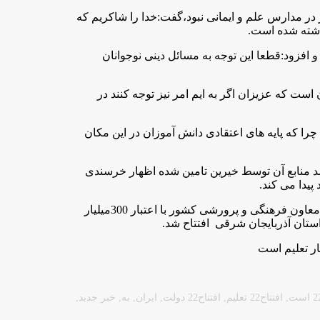
در در مدارس علم و ایمانی نبود،گفت:خدا را شاکریم که
اشته شده است
.
 کرد و افزود:قطعا این توجه به مسائل دینی نوجوانان
ست که عزیزان اگر به ایم امر نیز توجه کنند در
 که پایه های اعتقادی دانش آموزان در این مکان
ت پروژه های عمرانی آموزش و پرورش استان که 50 درصد منابع آن توسط خیرین تامین شده اظهار خرسندی
 پیدا می کند
.
گفتنی است از طریق ویدئو کنفرانس با حضور وزیر اقتصاد و دارایی و معاون فرهنگی و پرورشی کشور با اعتبار 300میلیار
,
افتتاح22 تعلیم
,
افتتاح22 دولت
,
ایران
,
به
,
خبر جدید
,