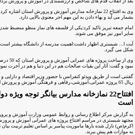
بعد از انقلاب قدم های شاخص و ارزشمندی در آموزش و پرورش برد
وی به افتتاح 22 نمازخانه مدارس آموزش و پرورش استان اشاره
بشمار می آید و بهاء دادن به این مهم اجر معنوی بالایی دارد
.
امام جمعه تبریز تاکید کرد:یکی از فلسفه های نماز منظو منضبط شدن ا
سایر امور نیز موفق می شوند
.
آیت ا… شبستری اظهار داشت:اهمیت مدرسه از دانشگاه بیشتر است چرا
شکل می گیرد
.
وی از ساخ
نمود و گفت: آثار این بقیات صالحات هم در این دنیا و هم در آخرت نمود
ریال 65 پروژه عمرانی،آموزشی،رفاهی و فرهنگی آموزش و پرورش استان آذربایجان شرقی افتتاح شد.
افتتاح22 نمازخانه مدارس بیانگر توجه ویژه 
است
به گزارش مركز اطلاع رسانی و روابط عمومی وزارت آموزش و پرور
مجتهد شبستری در مراسم افتتاح پروژه های عمرانی آموزش و پرورش ا
اکرم(ص) نازل شده بارها ماموریت پیامبر بر اساس تعلیم تربیت بیا
به موازات هم پیش ببرند
.