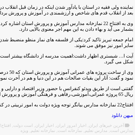
نماینده ولی فقیه در استان با یادآور شدن اینکه در زمان قبل انقلاب 
بعد از انقلاب قدم های شاخص و ارزشمندی در آموزش و پرورش برد
وی به افتتاح 22 نمازخانه مدارس آموزش و پرورش استان اشاره
بشمار می آید و بهاء دادن به این مهم اجر معنوی بالایی دارد
.
امام جمعه تبریز تاکید کرد:یکی از فلسفه های نماز منظو منضبط شدن ا
سایر امور نیز موفق می شوند
.
آیت ا… شبستری اظهار داشت:اهمیت مدرسه از دانشگاه بیشتر است چرا
شکل می گیرد
.
وی از ساخ
نمود و گفت: آثار این بقیات صالحات هم در این دنیا و هم در آخرت نمود
ریال 65 پروژه عمرانی،آموزشی،رفاهی و فرهنگی آموزش و پرورش استان آذربایجان شرقی افتتاح شد.
افتتاح22 نمازخانه مدارس بیانگر توجه ویژه دولت به امور تربیتی در کنار تعلیم است
میهن دانلود
label
آخرین خبرهای ایران
,
اخبار امروز ایران
,
اخبار ایران
,
است دولت
,
افتتاح22 است
مدارس است
,
مدارس تعلیم
,
نمازخانه است
,
نمازخانه تعلیم
,
ویژه