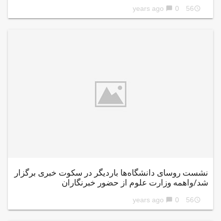
0
56 years ago
chat_bubble
access_time
نشست روسای دانشگاه‌ها باردیگر در سکوت خبری برگزار
شد/واهمه وزارت علوم از حضور خبرنگاران
0
56 years ago
chat_bubble
access_time