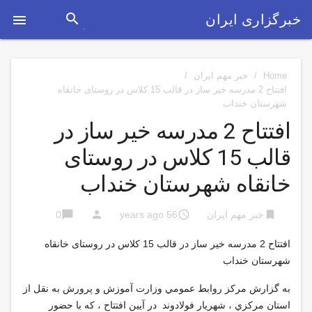
search
خبرگزاری ایران

Home
/
خبر مهم ایران
/
افتتاح 2 مدرسه خير ساز در قالب 15 کلاس در روستای خانقاه
شهرستان خنداب
افتتاح 2 مدرسه خير ساز در
قالب 15 کلاس در روستای
خانقاه شهرستان خنداب
chat_bubble
person
access_time
bookmark
خبر مهم ایران
56 years ago
0
افتتاح 2 مدرسه خير ساز در قالب 15 کلاس در روستای خانقاه
شهرستان خنداب
به گزارش مركز روابط عمومي وزارت آموزش و پرورش به نقل از
استان مركزي ، شهريار فولادوند در آیین افتتاح ، كه با حضور