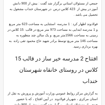
جمعي از مسئولان استاني برگزار شد گفت : بیش از 900 دانش
آموز در بیش از 423 کلاس درس در شهرستان خنداب مشغول به
تحصیل می باشد .
فولادوند اظهار كرد
:
1 مدرسه استثنایی به مساحت 623 متر مربع
و 1 مدرسه ابتدایی به مساحت 973 متر مربع در قالب 15 کلاس در
زمینی به مساحت 1566متر مربع و یک سالن چند منظوره به
مساحت 146 متر مربع توسط برادر شهید حاج محمود تقی زاده به
بهره برداری رسید.
افتتاح 2 مدرسه خير ساز در قالب 15
کلاس در روستای خانقاه شهرستان
خنداب
به گزارش مركز روابط عمومي وزارت آموزش و پرورش به نقل از
استان مركزي ، شهريار فولادوند در آیین افتتاح ، كه با حضور
جمعي از مسئولان استاني برگزار شد گفت : بیش از 900 دانش