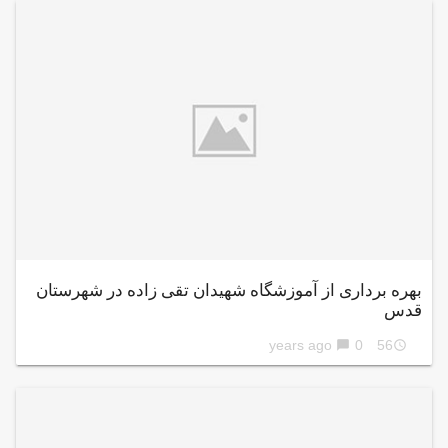
بهره برداری از آموزشگاه شهیدان تقی زاده در شهرستان
قدس
0
56 years ago
chat_bubble
access_time