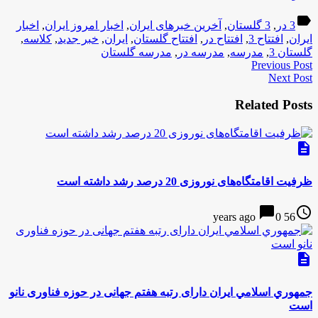
label
3 در
,
3 گلستان
,
آخرین خبرهای ایران
,
اخبار امروز ایران
,
اخبار
ایران
,
افتتاح 3
,
افتتاح در
,
افتتاح گلستان
,
ایران
,
خبر جدید
,
كلاسه
,
گلستان 3
,
مدرسه
,
مدرسه در
,
مدرسه گلستان
Previous Post
Next Post
Related Posts
description
ظرفیت اقامتگاه‌های نوروزی 20 درصد رشد داشته است
chat_bubble
access_time
0
56 years ago
description
جمهوري اسلامي ایران دارای رتبه هفتم جهانی در حوزه فناوری نانو
است