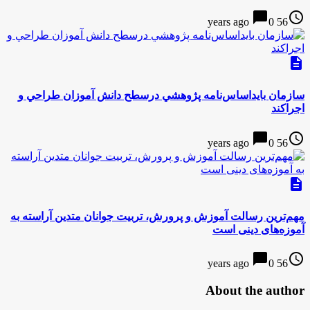
chat_bubble
access_time
0
56 years ago
description
سازمان بايداساس‌نامه پژوهشي درسطح دانش آموزان طراحي و
اجراكند
chat_bubble
access_time
0
56 years ago
description
مهم‌ترین رسالت آموزش و پرورش، تربیت جوانان متدین آراسته به
آموزه‌های دینی است
chat_bubble
access_time
0
56 years ago
About the author