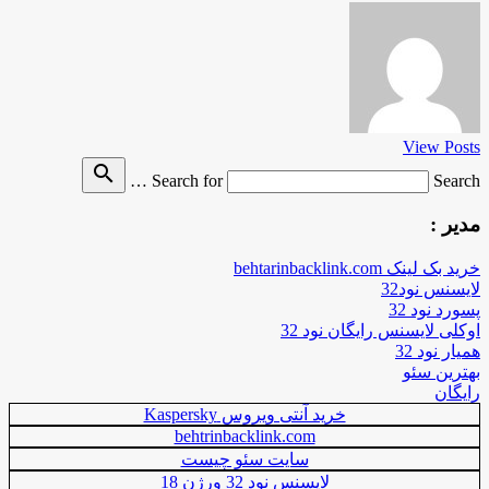
View Posts
search
Search for
Search …
مدیر :
خرید بک لینک behtarinbacklink.com
لایسنس نود32
پسورد نود 32
اوکلی لایسنس رایگان نود 32
همیار نود 32
بهترین سئو
رایگان
خرید آنتی ویروس Kaspersky
behtrinbacklink.com
سایت سئو چیست
لایسنس نود 32 ورژن 18