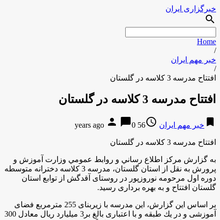
خبرگزاری ایران
search
Home
/
خبر مهم ایران
/
افتتاح مدرسه 3 كلاسه در گلستان
افتتاح مدرسه 3 كلاسه در گلستان
person
chat_bubble
access_time
bookmark
خبر مهم ایران
56 years ago
0
افتتاح مدرسه 3 كلاسه در گلستان
به گزارش مركز اطلاع رساني و روابط عمومي وزارت آموزش و
پرورش به نقل از استان گلستان، مدرسه 3 کلاسه دخترانه متوسطه
دوره اول مرحومه نوروزپور در روستای آقدگش از توابع استان
گلستان افتتاح و به بهره برداری رسید.
بر اساس اين گزارش، اين مدرسه با زیربنای 255 مترمربع فضای
آموزشی و در يك طبقه و با اعتباری بالغ بر3 میلیارد ريال معادل 300