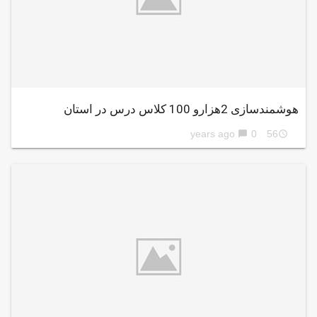
هوشمندسازی 2هزارو 100 کلاس درس در استان
0
56 years ago
chat_bubble
access_time