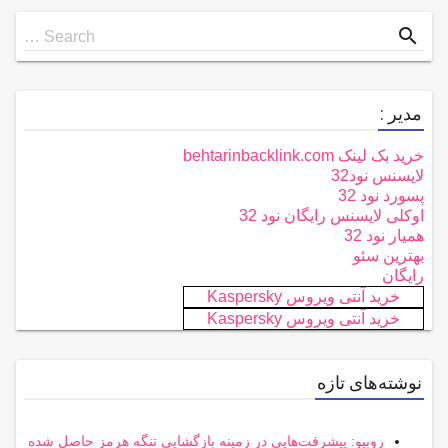
Search
search
Search …
for
مدیر :
خرید بک لینک behtarinbacklink.com
لایسنس نود32
پسورد نود 32
اوکلی لایسنس رایگان نود 32
همیار نود 32
بهترین سئو
رایگان
خرید آنتی ویروس Kaspersky
خرید آنتی ویروس Kaspersky
نوشته‌های تازه
روبیو: پیشرفت‌هایی در زمینه بازگشایی تنگه هرمز حاصل شده