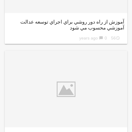
آموزش از راه دور روشي براي اجراي توسعه عدالت
آموزشي محسوب مي شود
0
56 years ago
chat_bubble
access_time