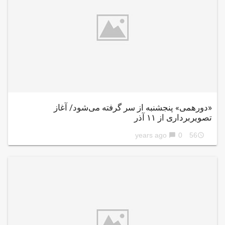
«دورهمی» پنجشنبه از سر گرفته می‌شود/ آغاز
تصویربرداری از ۱۱ آذر
0
56 years ago
chat_bubble
access_time