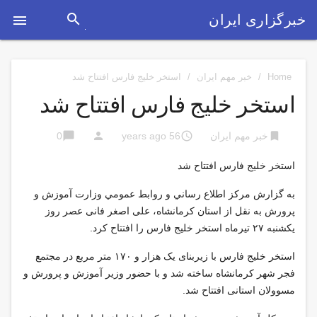
search
خبرگزاری ایران

Home
/
خبر مهم ایران
/
استخر خلیج فارس افتتاح شد
استخر خلیج فارس افتتاح شد
chat_bubble
person
access_time
bookmark
خبر مهم ایران
56 years ago
0
استخر خلیج فارس افتتاح شد
به گزارش مركز اطلاع رساني و روابط عمومي وزارت آموزش و
پرورش به نقل از استان کرمانشاه، علی اصغر فانی عصر روز
یکشنبه ۲۷ تیرماه استخر خلیج فارس را افتتاح کرد.
استخر خلیج فارس با زیربنای یک هزار و ۱۷۰ متر مربع در مجتمع
فجر شهر کرمانشاه ساخته شد و با حضور وزیر آموزش و پرورش و
مسوولان استانی افتتاح شد.