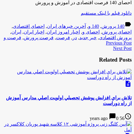
احصای 140 فرصت اقتصادی در آموزش و پرورش
دانلود فیلم با لینک مستقیم
label
140 پرورش
,
140 و
,
آخرین خبرهای ایران
,
احصای اقتصادی
,
احصای پرورش
,
احصای و
,
اخبار امروز ایران
,
اخبار ایران
,
ایران
,
پرورش اقتصادی
,
خبر جدید
,
در
,
فرصت
,
فرصت پرورش
,
فرصت و
Previous Post
Next Post
Related Posts
description
تلاش براي افزايش پوشش تحصيلي اولويت اصلي مدارس آموزش
از راه دوراست
chat_bubble
access_time
0
56 years ago