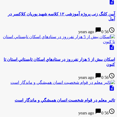
description
آیین کلنگ زنی پروژه آموزشی ۱۲ کلاسه شهید پوریان کلاکسر در
آمل
chat_bubble
access_time
0
56 years ago
description
اسكان بيش از 5 هزار نفرروز در ستادهاي اسكان تابستاني استان تا
كنون
chat_bubble
access_time
0
56 years ago
description
تاثير معلم در قوام شخصيت انسان هميشگي و ماندگار است
chat_bubble
access_time
0
56 years ago