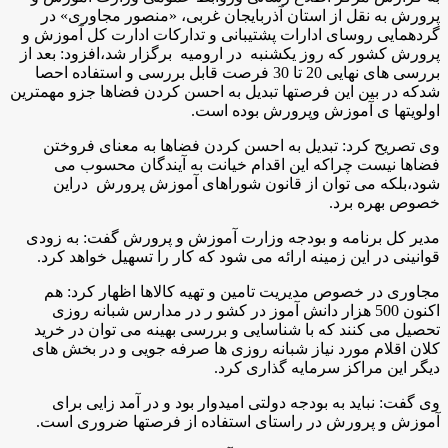
پرورش به نقل از استان آذربایجان غربی، «منصور مجاوری» در
گردهمایی روسای ادارات پشتیبانی و تدارکات ادارت کل آموزش و
پرورش کشور که روز یکشنبه در ارومیه برگزار شد،افزود: بعد از
بررسی های نهایی 20 تا 30 فرصت قابل بررسی و استفاده احصا
شدکه در بین این فرصتها تبدیل به احسن کردن فضاها جزو مهمترین
اولویتها ی آموزش وپرورش بوده است
.
وی تصریح کرد: تبدیل به احسن کردن فضاها به معنای فروختن
فضاها نیست چراکه این اقدام خیانت به آیندگان محسوب می
شود،بلکه می توان از قانون شوراهای آموزش پرورش دراین
خصوص بهره برد
.
مدیر کل برنامه و بودجه وزارت آموزش و پرورش گفت: به زودی
قوانینی در این زمینه ارائه می شود که کار را تسهیل خواهد کرد
.
مجاوری در خصوص مدیریت تامین و تهیه کالاها اظهار کرد: هم
اکنون 500 هزار دانش آموز در کشو ر در مدارس شبانه روزی
تحصیل می کنند که با شناسایی و بررسی بهینه می توان در خرید
کلان اقلام مورد نیاز شبانه روزی ها صرفه جویی و در بخش های
دیگر این مراکز سرمایه گذاری کرد
.
وی گفت: نباید به بودجه دولتی امیدوار بود و در آمد زایی برای
آموزش و پرورش در راستای استفاده از فرصتها ضروری است.