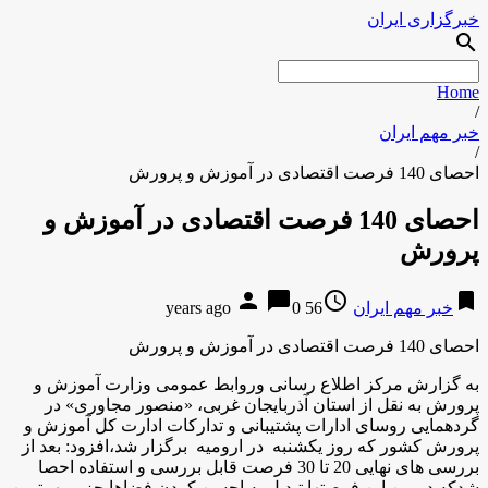
خبرگزاری ایران
search
Home
/
خبر مهم ایران
/
احصای 140 فرصت اقتصادی در آموزش و پرورش
احصای 140 فرصت اقتصادی در آموزش و
پرورش
person
chat_bubble
access_time
bookmark
خبر مهم ایران
56 years ago
0
احصای 140 فرصت اقتصادی در آموزش و پرورش
به گزارش مرکز اطلاع رسانی وروابط عمومی وزارت آموزش و
پرورش به نقل از استان آذربایجان غربی، «منصور مجاوری» در
گردهمایی روسای ادارات پشتیبانی و تدارکات ادارت کل آموزش و
پرورش کشور که روز یکشنبه در ارومیه برگزار شد،افزود: بعد از
بررسی های نهایی 20 تا 30 فرصت قابل بررسی و استفاده احصا
شدکه در بین این فرصتها تبدیل به احسن کردن فضاها جزو مهمترین